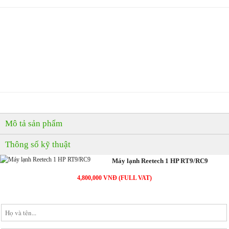
MUA NGAY
( Giao hàng & Lắp đặt trong 60 phút )
PHẢN ẢNH GIÁ CAO
( Nơi nào bán rẻ, chúng tôi bán rẻ hơn )
Mô tả sản phẩm
Thông số kỹ thuật
Máy lạnh Reetech 1 HP RT9/RC9
4,800,000 VNĐ (FULL VAT)