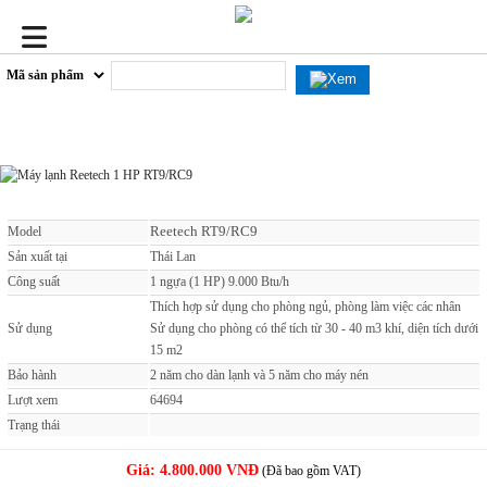
Máy lạnh Reetech 1 HP RT9/RC9
Reetech RT9/RC9
Model
Sản xuất tại
Thái Lan
Công suất
1 ngựa (1 HP) 9.000 Btu/h
Thích hợp sử dụng cho phòng ngủ, phòng làm việc các nhân
Sử dụng
Sử dụng cho phòng có thể tích từ 30 - 40 m3 khí, diện tích dưới
15 m2
Bảo hành
2 năm cho dàn lạnh và 5 năm cho máy nén
Lượt xem
64694
Trạng thái
Giá:
4.800.000 VNĐ
(Đã bao gồm VAT)