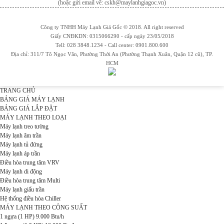
(hoặc gửi email về: cskh@maylanhgiagoc.vn)
Công ty TNHH Máy Lạnh Giá Gốc © 2018. All right reserved
Giấy CNĐKDN: 0315066290 - cấp ngày 23/05/2018
Tell: 028 3848.1234 - Call center: 0901.800.600
Địa chỉ: 311/7 Tô Ngọc Vân, Phường Thới An (Phường Thạnh Xuân, Quận 12 cũ), TP.
HCM
TRANG CHỦ
BẢNG GIÁ MÁY LẠNH
BẢNG GIÁ LẮP ĐẶT
MÁY LẠNH THEO LOẠI
Máy lạnh treo tường
Máy lạnh âm trần
Máy lạnh tủ đứng
Máy lạnh áp trần
Điều hòa trung tâm VRV
Máy lạnh di động
Điều hòa trung tâm Multi
Máy lạnh giấu trần
Hệ thống điều hòa Chiller
MÁY LẠNH THEO CÔNG SUẤT
1 ngựa (1 HP) 9.000 Btu/h