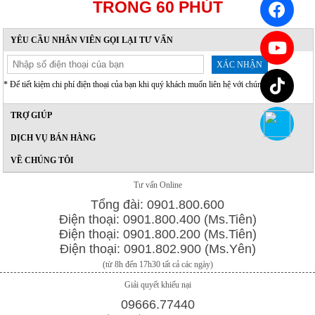
TRONG 60 PHÚT
YÊU CẦU NHÂN VIÊN GỌI LẠI TƯ VẤN
XÁC NHẬN
* Để tiết kiệm chi phí điện thoại của bạn khi quý khách muốn liên hệ với chúng tôi .
TRỢ GIÚP
DỊCH VỤ BÁN HÀNG
VỀ CHÚNG TÔI
Tư vấn Online
Tổng đài: 0901.800.600
Điện thoại: 0901.800.400 (Ms.Tiên)
Điện thoại: 0901.800.200 (Ms.Tiên)
Điện thoại: 0901.802.900 (Ms.Yên)
(từ 8h đến 17h30 tất cả các ngày)
Giải quyết khiếu nại
09666.77440