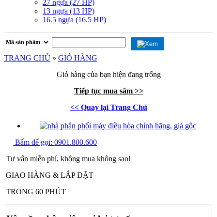
27 ngựa (27 HP)
13 ngựa (13 HP)
16.5 ngựa (16.5 HP)
TRANG CHỦ
»
GIỎ HÀNG
Giỏ hàng của bạn hiện đang trống
Tiếp tục mua sắm >>
<< Quay lại Trang Chủ
Bấm để gọi:
0901.800.600
Tư vấn miễn phí, không mua không sao!
GIAO HÀNG & LẮP ĐẶT
TRONG 60 PHÚT