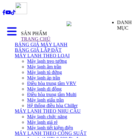
DANH
MỤC
SẢN PHẨM
TRANG CHỦ
BẢNG GIÁ MÁY LẠNH
BẢNG GIÁ LẮP ĐẶT
MÁY LẠNH THEO LOẠI
Máy lạnh treo tường
Máy lạnh âm trần
Máy lạnh tủ đứng
Máy lạnh áp trần
Điều hòa trung tâm VRV
Máy lạnh di động
Điều hòa trung tâm Multi
Máy lạnh giấu trần
Hệ thống điều hòa Chiller
MÁY LẠNH THEO NHU CẦU
Máy lạnh chức năng
Máy lạnh giá rẻ
Máy lạnh tiết kiệm điện
MÁY LẠNH THEO CÔNG SUẤT