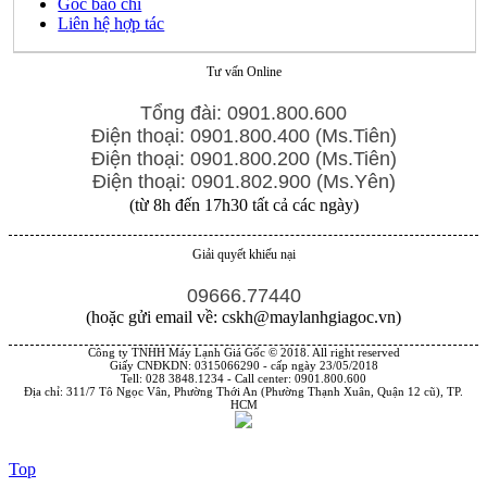
Góc báo chí
Liên hệ hợp tác
Tư vấn Online
Tổng đài: 0901.800.600
Điện thoại: 0901.800.400 (Ms.Tiên)
Điện thoại: 0901.800.200 (Ms.Tiên)
Điện thoại: 0901.802.900 (Ms.Yên)
(từ 8h đến 17h30 tất cả các ngày)
Giải quyết khiếu nại
09666.77440
(hoặc gửi email về: cskh@maylanhgiagoc.vn)
Công ty TNHH Máy Lạnh Giá Gốc © 2018. All right reserved
Giấy CNĐKDN: 0315066290 - cấp ngày 23/05/2018
Tell: 028 3848.1234 - Call center: 0901.800.600
Địa chỉ: 311/7 Tô Ngọc Vân, Phường Thới An (Phường Thạnh Xuân, Quận 12 cũ), TP.
HCM
Top