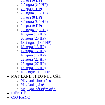
6 ngựa (6 HP)
6,5 ngựa (6,5 HP)
7 ngựa (7 HP)
7,5 ngựa (7,5 HP)
8 ngựa (8 HP)
8,5 ngựa (8,5 HP)
9 ngựa (9 HP)
9,5 ngựa (9,5 HP)
10 ngựa (10 HP)
20 ngựa (20 HP)
13,5 ngựa (13.5 HP)
18 ngựa (18 HP)
12 ngựa (12 HP)
16 ngựa (16 HP)
22 ngựa (22 HP)
27 ngựa (27 HP)
13 ngựa (13 HP)
16.5 ngựa (16.5 HP)
MÁY LẠNH THEO NHU CẦU
Máy lạnh chức năng
Máy lạnh giá rẻ
Máy lạnh tiết kiệm điện
LIÊN HỆ
GIỎ HÀNG