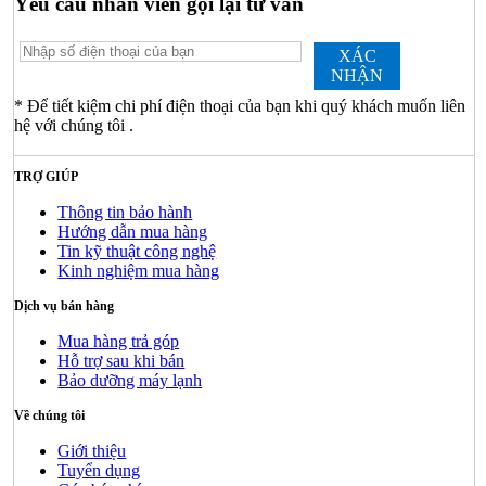
Yêu cầu nhân viên gọi lại tư vấn
XÁC
NHẬN
* Để tiết kiệm chi phí điện thoại của bạn khi quý khách muốn liên
hệ với chúng tôi .
TRỢ GIÚP
Thông tin bảo hành
Hướng dẫn mua hàng
Tin kỹ thuật công nghệ
Kinh nghiệm mua hàng
Dịch vụ bán hàng
Mua hàng trả góp
Hỗ trợ sau khi bán
Bảo dưỡng máy lạnh
Về chúng tôi
Giới thiệu
Tuyển dụng