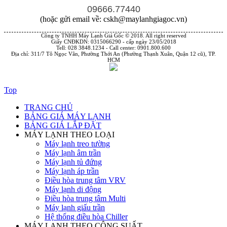
09666.77440
(hoặc gửi email về: cskh@maylanhgiagoc.vn)
Công ty TNHH Máy Lạnh Giá Gốc © 2018. All right reserved
Giấy CNĐKDN: 0315066290 - cấp ngày 23/05/2018
Tell: 028 3848.1234 - Call center: 0901.800.600
Địa chỉ: 311/7 Tô Ngọc Vân, Phường Thới An (Phường Thạnh Xuân, Quận 12 cũ), TP.
HCM
Top
TRANG CHỦ
BẢNG GIÁ MÁY LẠNH
BẢNG GIÁ LẮP ĐẶT
MÁY LẠNH THEO LOẠI
Máy lạnh treo tường
Máy lạnh âm trần
Máy lạnh tủ đứng
Máy lạnh áp trần
Điều hòa trung tâm VRV
Máy lạnh di động
Điều hòa trung tâm Multi
Máy lạnh giấu trần
Hệ thống điều hòa Chiller
MÁY LẠNH THEO CÔNG SUẤT