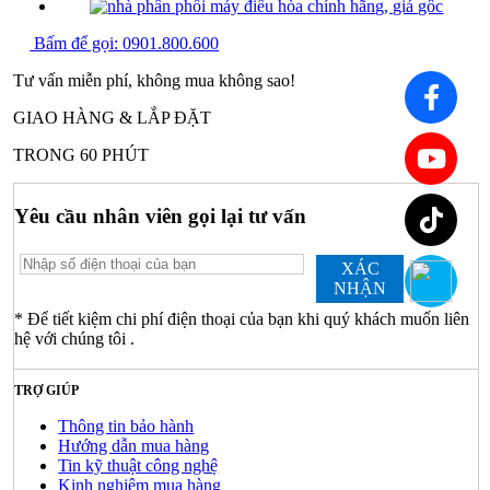
Bấm để gọi:
0901.800.600
Tư vấn miễn phí, không mua không sao!
GIAO HÀNG & LẮP ĐẶT
TRONG 60 PHÚT
Yêu cầu nhân viên gọi lại tư vấn
XÁC
NHẬN
* Để tiết kiệm chi phí điện thoại của bạn khi quý khách muốn liên
hệ với chúng tôi .
TRỢ GIÚP
Thông tin bảo hành
Hướng dẫn mua hàng
Tin kỹ thuật công nghệ
Kinh nghiệm mua hàng