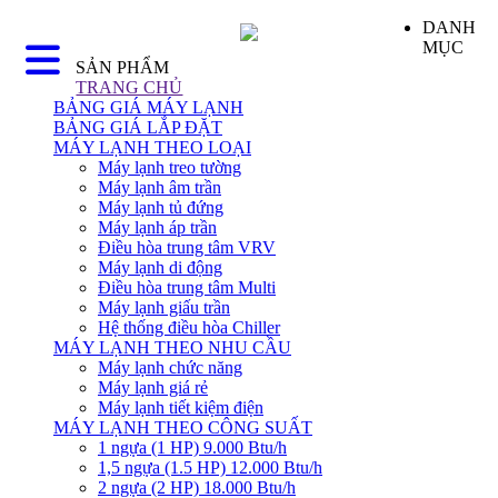
DANH
MỤC
SẢN PHẨM
TRANG CHỦ
BẢNG GIÁ MÁY LẠNH
BẢNG GIÁ LẮP ĐẶT
MÁY LẠNH THEO LOẠI
Máy lạnh treo tường
Máy lạnh âm trần
Máy lạnh tủ đứng
Máy lạnh áp trần
Điều hòa trung tâm VRV
Máy lạnh di động
Điều hòa trung tâm Multi
Máy lạnh giấu trần
Hệ thống điều hòa Chiller
MÁY LẠNH THEO NHU CẦU
Máy lạnh chức năng
Máy lạnh giá rẻ
Máy lạnh tiết kiệm điện
MÁY LẠNH THEO CÔNG SUẤT
1 ngựa (1 HP) 9.000 Btu/h
1,5 ngựa (1.5 HP) 12.000 Btu/h
2 ngựa (2 HP) 18.000 Btu/h