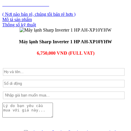
PHẢN ẢNH GIÁ CAO
( Nơi nào bán rẻ, chúng tôi bán rẻ hơn )
Mô tả sản phẩm
Thông số kỹ thuật
Máy lạnh Sharp Inverter 1 HP AH-XP10YHW
6,750,000 VNĐ (FULL VAT)
PHẢN ẢNH GIÁ CAO