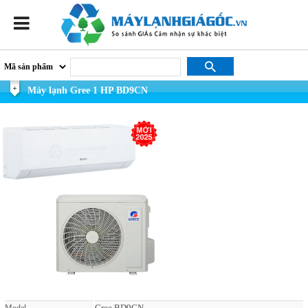
Máy lạnh Gree 1 HP BD9CN
Gree BD9CN