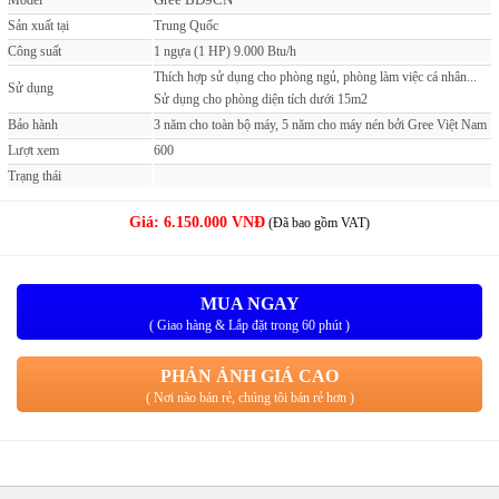
Model
Sản xuất tại
Trung Quốc
Công suất
1 ngựa (1 HP) 9.000 Btu/h
Thích hợp sử dụng cho phòng ngủ, phòng làm việc cá nhân...
Sử dụng
Sử dụng cho phòng diện tích dưới 15m2
Bảo hành
3 năm cho toàn bộ máy, 5 năm cho máy nén bởi Gree Việt Nam
Lượt xem
600
Trạng thái
Giá:
6.150.000 VNĐ
(Đã bao gồm VAT)
MUA NGAY
( Giao hàng & Lắp đặt trong 60 phút )
PHẢN ẢNH GIÁ CAO
( Nơi nào bán rẻ, chúng tôi bán rẻ hơn )