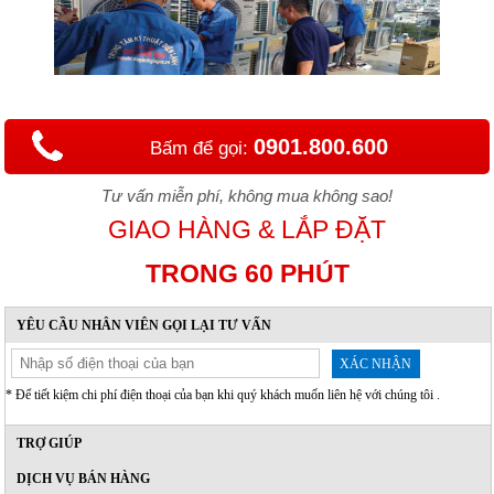
0901.800.600
Bấm để gọi:
Tư vấn miễn phí, không mua không sao!
GIAO HÀNG & LẮP ĐẶT
TRONG 60 PHÚT
YÊU CẦU NHÂN VIÊN GỌI LẠI TƯ VẤN
XÁC NHẬN
* Để tiết kiệm chi phí điện thoại của bạn khi quý khách muốn liên hệ với chúng tôi .
TRỢ GIÚP
DỊCH VỤ BÁN HÀNG