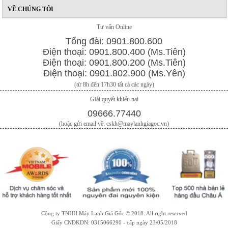
VỀ CHÚNG TÔI
Tư vấn Online
Tổng đài: 0901.800.600
Điện thoại: 0901.800.400 (Ms.Tiên)
Điện thoại: 0901.800.200 (Ms.Tiên)
Điện thoại: 0901.802.900 (Ms.Yên)
(từ 8h đến 17h30 tất cả các ngày)
Giải quyết khiếu nại
09666.77440
(hoặc gửi email về: cskh@maylanhgiagoc.vn)
Công ty TNHH Máy Lạnh Giá Gốc © 2018. All right reserved
Giấy CNĐKDN: 0315066290 - cấp ngày 23/05/2018