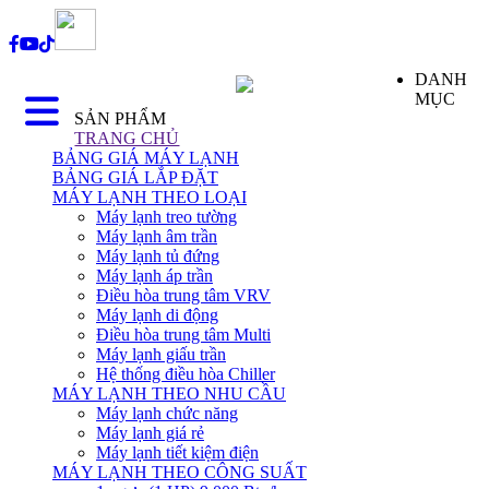
DANH
MỤC
SẢN PHẨM
TRANG CHỦ
BẢNG GIÁ MÁY LẠNH
BẢNG GIÁ LẮP ĐẶT
MÁY LẠNH THEO LOẠI
Máy lạnh treo tường
Máy lạnh âm trần
Máy lạnh tủ đứng
Máy lạnh áp trần
Điều hòa trung tâm VRV
Máy lạnh di động
Điều hòa trung tâm Multi
Máy lạnh giấu trần
Hệ thống điều hòa Chiller
MÁY LẠNH THEO NHU CẦU
Máy lạnh chức năng
Máy lạnh giá rẻ
Máy lạnh tiết kiệm điện
MÁY LẠNH THEO CÔNG SUẤT