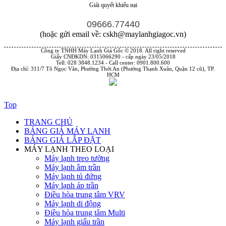
Giải quyết khiếu nại
09666.77440
(hoặc gửi email về: cskh@maylanhgiagoc.vn)
Công ty TNHH Máy Lạnh Giá Gốc © 2018. All right reserved
Giấy CNĐKDN: 0315066290 - cấp ngày 23/05/2018
Tell: 028 3848.1234 - Call center: 0901.800.600
Địa chỉ: 311/7 Tô Ngọc Vân, Phường Thới An (Phường Thạnh Xuân, Quận 12 cũ), TP.
HCM
Top
TRANG CHỦ
BẢNG GIÁ MÁY LẠNH
BẢNG GIÁ LẮP ĐẶT
MÁY LẠNH THEO LOẠI
Máy lạnh treo tường
Máy lạnh âm trần
Máy lạnh tủ đứng
Máy lạnh áp trần
Điều hòa trung tâm VRV
Máy lạnh di động
Điều hòa trung tâm Multi
Máy lạnh giấu trần