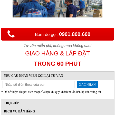
0901.800.600
Bấm để gọi:
Tư vấn miễn phí, không mua không sao!
GIAO HÀNG & LẮP ĐẶT
TRONG 60 PHÚT
YÊU CẦU NHÂN VIÊN GỌI LẠI TƯ VẤN
XÁC NHẬN
* Để tiết kiệm chi phí điện thoại của bạn khi quý khách muốn liên hệ với chúng tôi .
TRỢ GIÚP
DỊCH VỤ BÁN HÀNG