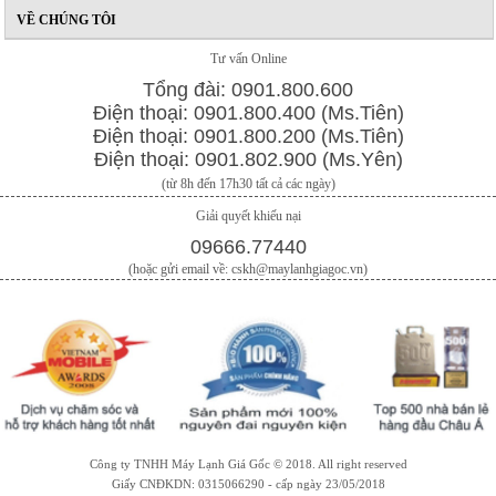
VỀ CHÚNG TÔI
Tư vấn Online
Tổng đài: 0901.800.600
Điện thoại: 0901.800.400 (Ms.Tiên)
Điện thoại: 0901.800.200 (Ms.Tiên)
Điện thoại: 0901.802.900 (Ms.Yên)
(từ 8h đến 17h30 tất cả các ngày)
Giải quyết khiếu nại
09666.77440
(hoặc gửi email về: cskh@maylanhgiagoc.vn)
Công ty TNHH Máy Lạnh Giá Gốc © 2018. All right reserved
Giấy CNĐKDN: 0315066290 - cấp ngày 23/05/2018