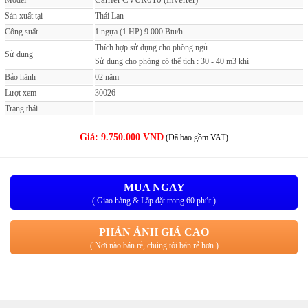
Model
Sản xuất tại
Thái Lan
Công suất
1 ngựa (1 HP) 9.000 Btu/h
Thích hợp sử dụng cho phòng ngủ
Sử dụng
Sử dụng cho phòng có thể tích : 30 - 40 m3 khí
Bảo hành
02 năm
Lượt xem
30026
Trạng thái
Giá:
9.750.000 VNĐ
(Đã bao gồm VAT)
MUA NGAY
( Giao hàng & Lắp đặt trong 60 phút )
PHẢN ẢNH GIÁ CAO
( Nơi nào bán rẻ, chúng tôi bán rẻ hơn )