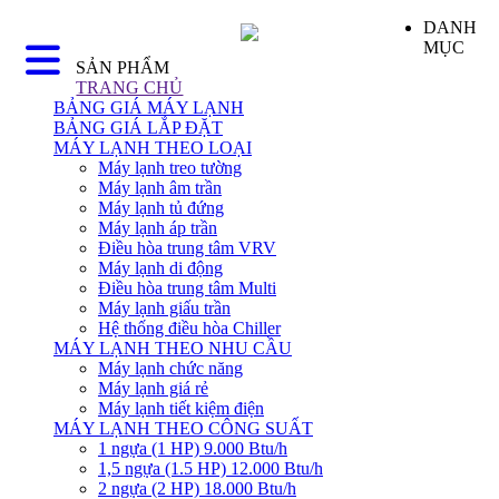
DANH
MỤC
SẢN PHẨM
TRANG CHỦ
BẢNG GIÁ MÁY LẠNH
BẢNG GIÁ LẮP ĐẶT
MÁY LẠNH THEO LOẠI
Máy lạnh treo tường
Máy lạnh âm trần
Máy lạnh tủ đứng
Máy lạnh áp trần
Điều hòa trung tâm VRV
Máy lạnh di động
Điều hòa trung tâm Multi
Máy lạnh giấu trần
Hệ thống điều hòa Chiller
MÁY LẠNH THEO NHU CẦU
Máy lạnh chức năng
Máy lạnh giá rẻ
Máy lạnh tiết kiệm điện
MÁY LẠNH THEO CÔNG SUẤT
1 ngựa (1 HP) 9.000 Btu/h
1,5 ngựa (1.5 HP) 12.000 Btu/h
2 ngựa (2 HP) 18.000 Btu/h