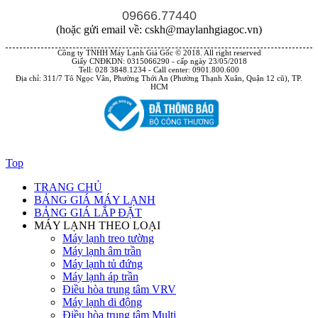
09666.77440
(hoặc gửi email về: cskh@maylanhgiagoc.vn)
Công ty TNHH Máy Lạnh Giá Gốc © 2018. All right reserved
Giấy CNĐKDN: 0315066290 - cấp ngày 23/05/2018
Tell: 028 3848.1234 - Call center: 0901.800.600
Địa chỉ: 311/7 Tô Ngọc Vân, Phường Thới An (Phường Thạnh Xuân, Quận 12 cũ), TP.
HCM
Top
TRANG CHỦ
BẢNG GIÁ MÁY LẠNH
BẢNG GIÁ LẮP ĐẶT
MÁY LẠNH THEO LOẠI
Máy lạnh treo tường
Máy lạnh âm trần
Máy lạnh tủ đứng
Máy lạnh áp trần
Điều hòa trung tâm VRV
Máy lạnh di động
Điều hòa trung tâm Multi