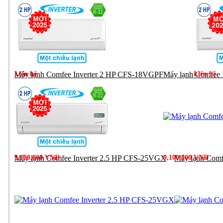
Liên hệ
Máy lạnh Comfee Inverter 2 HP CFS-18VGPF
Máy lạnh Comfee
Liên hệ
9,100,000 VNĐ
Máy lạnh Comfee Inverter 2.5 HP CFS-25VGX
9,100,000 VNĐ
Máy lạnh Comf