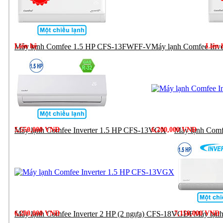
Liên hệ
Máy lạnh Comfee 1.5 HP CFS-13FWFF-V
Máy lạnh Comfee Inv
Liên 
5,550,000 VNĐ
Máy lạnh Comfee Inverter 1.5 HP CFS-13VGX
6,200,000 VNĐ
Máy lạnh Comf
6,200,000 VNĐ
Máy lạnh Comfee Inverter 2 HP (2 ngựa) CFS-18VGDF
7,150,000 VNĐ
Máy lạn