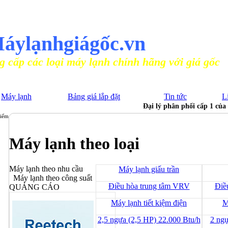
N PHỐI MÁY ĐIỀU HÒA CHÍNH HÃNG
áylạnhgiágốc.vn
ại máy lạnh chính hãng với giá gốc
Máy lạnh
Bảng giá lắp đặt
Tin tức
L
Đại lý phân phối cấp 1 củ
điểm
Máy lạnh theo loại
Máy lạnh theo nhu cầu
Máy lạnh giấu trần
Máy lạnh theo công suất
Điều hòa trung tâm VRV
Điề
QUẢNG CÁO
Máy lạnh tiết kiệm điện
M
2,5 ngựa (2,5 HP) 22.000 Btu/h
2 ngự