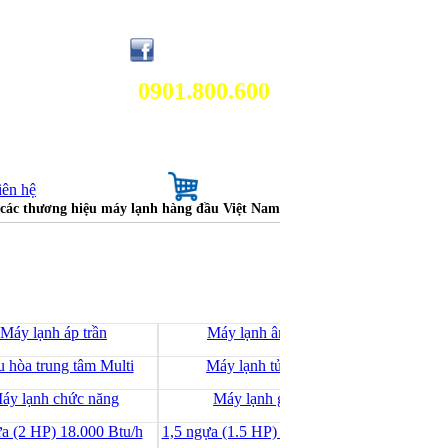
0901.800.600
iên hệ
a các thương hiệu máy lạnh hàng đầu Việt Nam
Máy lạnh áp trần
Máy lạnh âm trần
Máy lạ
u hòa trung tâm Multi
Máy lạnh tủ đứng
Máy 
áy lạnh chức năng
Máy lạnh giá rẻ
Hệ thống
a (2 HP) 18.000 Btu/h
1,5 ngựa (1.5 HP) 12.000 Btu/h
1 ngựa (1