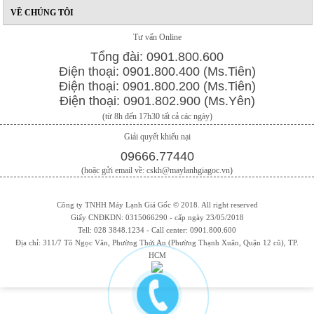
VỀ CHÚNG TÔI
Tư vấn Online
Tổng đài: 0901.800.600
Điện thoại: 0901.800.400 (Ms.Tiên)
Điện thoại: 0901.800.200 (Ms.Tiên)
Điện thoại: 0901.802.900 (Ms.Yên)
(từ 8h đến 17h30 tất cả các ngày)
Giải quyết khiếu nại
09666.77440
(hoặc gửi email về: cskh@maylanhgiagoc.vn)
Công ty TNHH Máy Lạnh Giá Gốc © 2018. All right reserved
Giấy CNĐKDN: 0315066290 - cấp ngày 23/05/2018
Tell: 028 3848.1234 - Call center: 0901.800.600
Địa chỉ: 311/7 Tô Ngọc Vân, Phường Thới An (Phường Thạnh Xuân, Quận 12 cũ), TP.
HCM