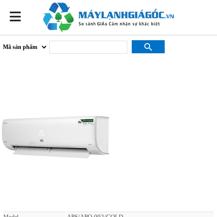
Máy lạnh Sumikura Inverter 1 HP APS/APO-092 GOLD
APS/APO-092/GOLD