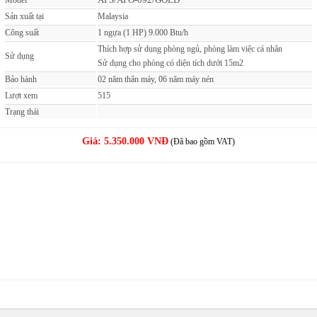
Model
Sản xuất tại
Malaysia
Công suất
1 ngựa (1 HP) 9.000 Btu/h
Thích hợp sử dụng phòng ngủ, phòng làm việc cá nhân
Sử dụng
Sử dụng cho phòng có diện tích dưới 15m2
Bảo hành
02 năm thân máy, 06 năm máy nén
Lượt xem
515
Trạng thái
Giá:
5.350.000 VNĐ
(Đã bao gồm VAT)
MUA NGAY
( Giao hàng & Lắp đặt trong 60 phút )
PHẢN ẢNH GIÁ CAO
( Nơi nào bán rẻ, chúng tôi bán rẻ hơn )