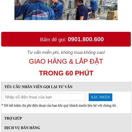
0901.800.600
Bấm để gọi:
Tư vấn miễn phí, không mua không sao!
GIAO HÀNG & LẮP ĐẶT
TRONG 60 PHÚT
YÊU CẦU NHÂN VIÊN GỌI LẠI TƯ VẤN
XÁC NHẬN
* Để tiết kiệm chi phí điện thoại của bạn khi quý khách muốn liên hệ với chúng tôi .
TRỢ GIÚP
DỊCH VỤ BÁN HÀNG