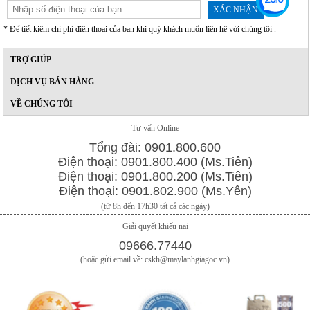
XÁC NHẬN
* Để tiết kiệm chi phí điện thoại của bạn khi quý khách muốn liên hệ với chúng tôi .
TRỢ GIÚP
DỊCH VỤ BÁN HÀNG
VỀ CHÚNG TÔI
Tư vấn Online
Tổng đài: 0901.800.600
Điện thoại: 0901.800.400 (Ms.Tiên)
Điện thoại: 0901.800.200 (Ms.Tiên)
Điện thoại: 0901.802.900 (Ms.Yên)
(từ 8h đến 17h30 tất cả các ngày)
Giải quyết khiếu nại
09666.77440
(hoặc gửi email về: cskh@maylanhgiagoc.vn)