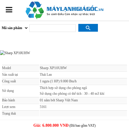
Sharp XP10UHW
Sharp XP10UHW
Model
Sản xuất tại
Thái Lan
Công suất
1 ngựa (1 HP) 9.000 Btu/h
Thích hợp sử dụng cho phòng ngủ
Sử dụng
Sử dụng cho phòng có thể tích : 30 - 40 m3 khí
Bảo hành
01 năm bới Sharp Việt Nam
Lượt xem
5161
Trạng thái
Giá:
6.800.000 VNĐ
(Đã bao gồm VAT)