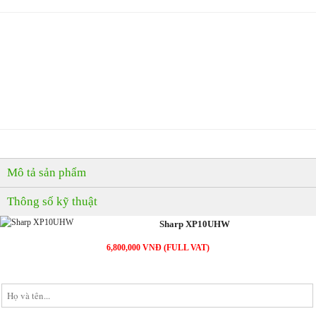
MUA NGAY
( Giao hàng & Lắp đặt trong 60 phút )
PHẢN ẢNH GIÁ CAO
( Nơi nào bán rẻ, chúng tôi bán rẻ hơn )
Mô tả sản phẩm
Thông số kỹ thuật
Sharp XP10UHW
6,800,000 VNĐ (FULL VAT)