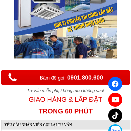
0901.800.600
Bấm để gọi:
Tư vấn miễn phí, không mua không sao!
GIAO HÀNG & LẮP ĐẶT
TRONG 60 PHÚT
YÊU CẦU NHÂN VIÊN GỌI LẠI TƯ VẤN