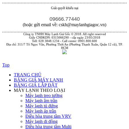
Giải quyết khiếu nại
09666.77440
(hoặc gửi email về: cskh@maylanhgiagoc.vn)
Công ty TNHH Máy Lạnh Giá Gốc © 2018. All right reserved
Giấy CNĐKDN: 0315066290 - cấp ngày 23/05/2018
Tell: 028 3848.1234 - Call center: 0901.800.600
Địa chỉ: 311/7 Tô Ngọc Vân, Phường Thới An (Phường Thạnh Xuân, Quận 12 cũ), TP.
HCM
Top
TRANG CHỦ
BẢNG GIÁ MÁY LẠNH
BẢNG GIÁ LẮP ĐẶT
MÁY LẠNH THEO LOẠI
Máy lạnh treo tường
Máy lạnh âm trần
Máy lạnh tủ đứng
Máy lạnh áp trần
Điều hòa trung tâm VRV
Máy lạnh di động
Điều hòa trung tâm Multi