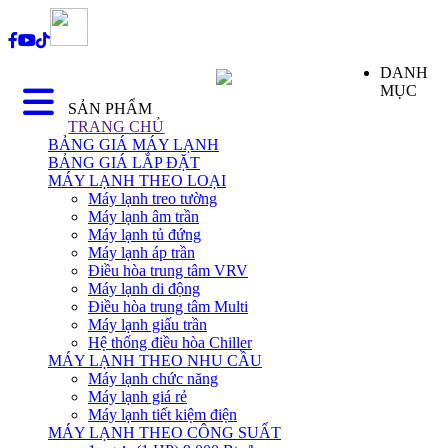
DANH
MỤC
SẢN PHẨM
TRANG CHỦ
BẢNG GIÁ MÁY LẠNH
BẢNG GIÁ LẮP ĐẶT
MÁY LẠNH THEO LOẠI
Máy lạnh treo tường
Máy lạnh âm trần
Máy lạnh tủ đứng
Máy lạnh áp trần
Điều hòa trung tâm VRV
Máy lạnh di động
Điều hòa trung tâm Multi
Máy lạnh giấu trần
Hệ thống điều hòa Chiller
MÁY LẠNH THEO NHU CẦU
Máy lạnh chức năng
Máy lạnh giá rẻ
Máy lạnh tiết kiệm điện
MÁY LẠNH THEO CÔNG SUẤT