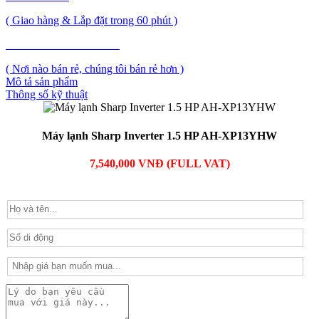
( Giao hàng & Lắp đặt trong 60 phút )
PHẢN ẢNH GIÁ CAO
( Nơi nào bán rẻ, chúng tôi bán rẻ hơn )
Mô tả sản phẩm
Thông số kỹ thuật
Máy lạnh Sharp Inverter 1.5 HP AH-XP13YHW
7,540,000 VNĐ (FULL VAT)