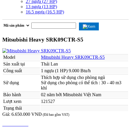
27 ngựa (27 HP)
13 ngựa (13 HP)
16.5 ngựa (16.5 HP)
Mitsubishi Heavy SRK09CTR-S5
Model
Mitsubishi Heavy SRK09CTR-S5
Sản xuất tại
Thái Lan
Công suất
1 ngựa (1 HP) 9.000 Btu/h
Thích hợp sử dụng cho phòng ngủ
Sử dụng
Sử dụng cho phòng có thể tích : 30 - 40 m3
khí
Bảo hành
02 năm bởi Mitsubishi Việt Nam
Lượt xem
121527
Trạng thái
Giá:
6.650.000 VNĐ
(Đã bao gồm VAT)
MUA NGAY