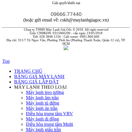
Giải quyết khiếu nại
09666.77440
(hoặc gửi email về: cskh@maylanhgiagoc.vn)
Công ty TNHH Máy Lạnh Giá Gốc © 2018. All right reserved
Giấy CNĐKDN: 0315066290 - cấp ngày 23/05/2018
Tell: 028 3848.1234 - Call center: 0901.800.600
Địa chỉ: 311/7 Tô Ngọc Vân, Phường Thới An (Phường Thạnh Xuân, Quận 12 cũ), TP.
HCM
Top
TRANG CHỦ
BẢNG GIÁ MÁY LẠNH
BẢNG GIÁ LẮP ĐẶT
MÁY LẠNH THEO LOẠI
Máy lạnh treo tường
Máy lạnh âm trần
Máy lạnh tủ đứng
Máy lạnh áp trần
Điều hòa trung tâm VRV
Máy lạnh di động
Điều hòa trung tâm Multi
Máy lạnh giấu trần