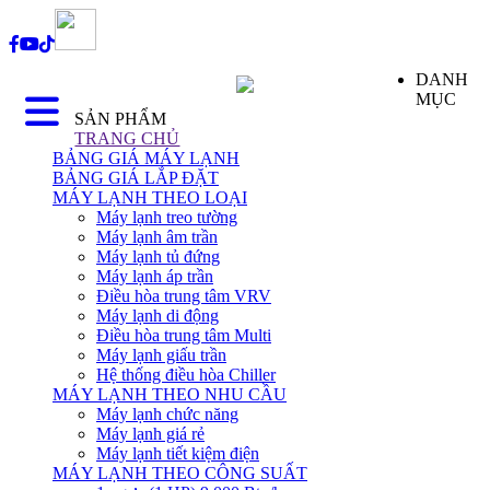
DANH
MỤC
SẢN PHẨM
TRANG CHỦ
BẢNG GIÁ MÁY LẠNH
BẢNG GIÁ LẮP ĐẶT
MÁY LẠNH THEO LOẠI
Máy lạnh treo tường
Máy lạnh âm trần
Máy lạnh tủ đứng
Máy lạnh áp trần
Điều hòa trung tâm VRV
Máy lạnh di động
Điều hòa trung tâm Multi
Máy lạnh giấu trần
Hệ thống điều hòa Chiller
MÁY LẠNH THEO NHU CẦU
Máy lạnh chức năng
Máy lạnh giá rẻ
Máy lạnh tiết kiệm điện
MÁY LẠNH THEO CÔNG SUẤT