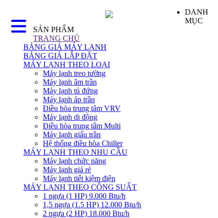
DANH
MỤC
SẢN PHẨM
TRANG CHỦ
BẢNG GIÁ MÁY LẠNH
BẢNG GIÁ LẮP ĐẶT
MÁY LẠNH THEO LOẠI
Máy lạnh treo tường
Máy lạnh âm trần
Máy lạnh tủ đứng
Máy lạnh áp trần
Điều hòa trung tâm VRV
Máy lạnh di động
Điều hòa trung tâm Multi
Máy lạnh giấu trần
Hệ thống điều hòa Chiller
MÁY LẠNH THEO NHU CẦU
Máy lạnh chức năng
Máy lạnh giá rẻ
Máy lạnh tiết kiệm điện
MÁY LẠNH THEO CÔNG SUẤT
1 ngựa (1 HP) 9.000 Btu/h
1,5 ngựa (1.5 HP) 12.000 Btu/h
2 ngựa (2 HP) 18.000 Btu/h