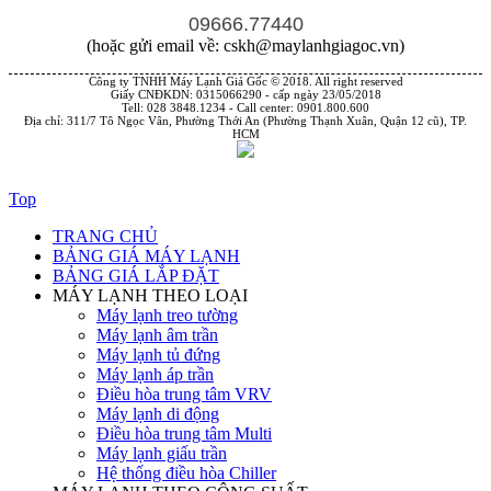
09666.77440
(hoặc gửi email về: cskh@maylanhgiagoc.vn)
Công ty TNHH Máy Lạnh Giá Gốc © 2018. All right reserved
Giấy CNĐKDN: 0315066290 - cấp ngày 23/05/2018
Tell: 028 3848.1234 - Call center: 0901.800.600
Địa chỉ: 311/7 Tô Ngọc Vân, Phường Thới An (Phường Thạnh Xuân, Quận 12 cũ), TP.
HCM
Top
TRANG CHỦ
BẢNG GIÁ MÁY LẠNH
BẢNG GIÁ LẮP ĐẶT
MÁY LẠNH THEO LOẠI
Máy lạnh treo tường
Máy lạnh âm trần
Máy lạnh tủ đứng
Máy lạnh áp trần
Điều hòa trung tâm VRV
Máy lạnh di động
Điều hòa trung tâm Multi
Máy lạnh giấu trần
Hệ thống điều hòa Chiller