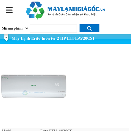
Máy Lạnh Erito Inverter 2 HP ETI-LAV20CS1
Erito ETI-LAV20CS1