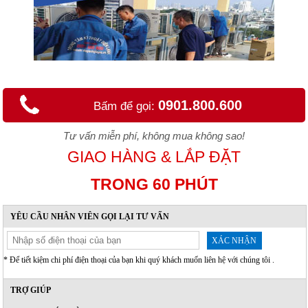
0901.800.600
Bấm để gọi:
Tư vấn miễn phí, không mua không sao!
GIAO HÀNG & LẮP ĐẶT
TRONG 60 PHÚT
YÊU CẦU NHÂN VIÊN GỌI LẠI TƯ VẤN
XÁC NHẬN
* Để tiết kiệm chi phí điện thoại của bạn khi quý khách muốn liên hệ với chúng tôi .
TRỢ GIÚP