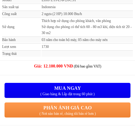
Model
Sản xuất tại
Indonesia
Công suất
2 ngựa (2 HP) 18.000 Btu/h
Thích hợp sử dụng cho phòng khách, văn phòng
Sử dụng
Sử dụng cho phòng có thể tích 60 - 80 m3 khí, diện tích từ 20 -
30 m2
Bảo hành
03 năm cho toàn bộ máy, 05 năm cho máy nén
Lượt xem
1730
Trạng thái
Giá:
12.100.000 VNĐ
(Đã bao gồm VAT)
MUA NGAY
( Giao hàng & Lắp đặt trong 60 phút )
PHẢN ẢNH GIÁ CAO
( Nơi nào bán rẻ, chúng tôi bán rẻ hơn )