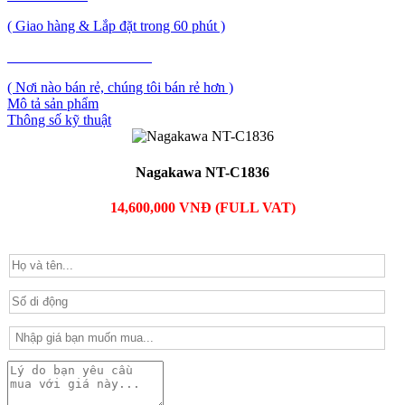
( Giao hàng & Lắp đặt trong 60 phút )
PHẢN ẢNH GIÁ CAO
( Nơi nào bán rẻ, chúng tôi bán rẻ hơn )
Mô tả sản phẩm
Thông số kỹ thuật
Nagakawa NT-C1836
14,600,000 VNĐ (FULL VAT)