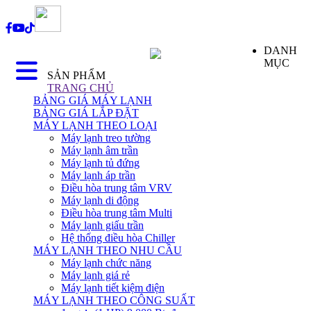
DANH
MỤC
SẢN PHẨM
TRANG CHỦ
BẢNG GIÁ MÁY LẠNH
BẢNG GIÁ LẮP ĐẶT
MÁY LẠNH THEO LOẠI
Máy lạnh treo tường
Máy lạnh âm trần
Máy lạnh tủ đứng
Máy lạnh áp trần
Điều hòa trung tâm VRV
Máy lạnh di động
Điều hòa trung tâm Multi
Máy lạnh giấu trần
Hệ thống điều hòa Chiller
MÁY LẠNH THEO NHU CẦU
Máy lạnh chức năng
Máy lạnh giá rẻ
Máy lạnh tiết kiệm điện
MÁY LẠNH THEO CÔNG SUẤT