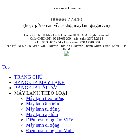
Giải quyết khiếu nại
09666.77440
(hoặc gửi email về: cskh@maylanhgiagoc.vn)
Công ty TNHH Máy Lạnh Giá Gốc © 2018. All right reserved
Giấy CNĐKDN: 0315066290 - cấp ngày 23/05/2018
Tell: 028 3848.1234 - Call center: 0901.800.600
Địa chỉ: 311/7 Tô Ngọc Vân, Phường Thới An (Phường Thạnh Xuân, Quận 12 cũ), TP.
HCM
Top
TRANG CHỦ
BẢNG GIÁ MÁY LẠNH
BẢNG GIÁ LẮP ĐẶT
MÁY LẠNH THEO LOẠI
Máy lạnh treo tường
Máy lạnh âm trần
Máy lạnh tủ đứng
Máy lạnh áp trần
Điều hòa trung tâm VRV
Máy lạnh di động
Điều hòa trung tâm Multi