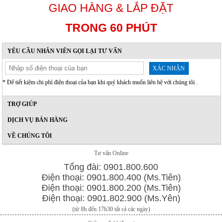
GIAO HÀNG & LẮP ĐẶT
TRONG 60 PHÚT
YÊU CẦU NHÂN VIÊN GỌI LẠI TƯ VẤN
XÁC NHẬN
* Để tiết kiệm chi phí điện thoại của bạn khi quý khách muốn liên hệ với chúng tôi .
TRỢ GIÚP
DỊCH VỤ BÁN HÀNG
VỀ CHÚNG TÔI
Tư vấn Online
Tổng đài: 0901.800.600
Điện thoại: 0901.800.400 (Ms.Tiên)
Điện thoại: 0901.800.200 (Ms.Tiên)
Điện thoại: 0901.802.900 (Ms.Yên)
(từ 8h đến 17h30 tất cả các ngày)