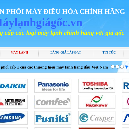
N PHỐI MÁY ĐIỀU HÒA CHÍNH HÃNG
áylạnhgiágốc.vn
ại máy lạnh chính hãng với giá gốc
MÁY LẠNH
BẢNG GIÁ LẮP ĐẶT
TIN TỨC
 phối cấp 1 của các thương hiệu máy lạnh hàng đầu Việt Nam