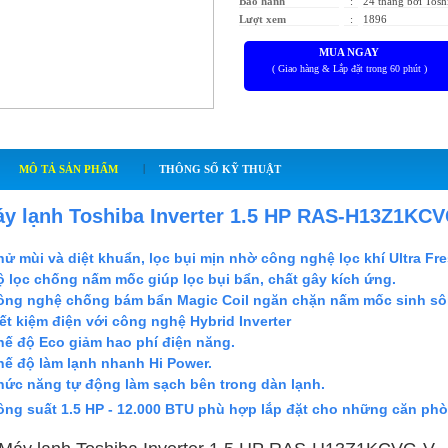
Bảo hành
:
24 tháng bởi Tosh
Lượt xem
:
1896
MUA NGAY
( Giao hàng & Lắp đặt trong 60 phút )
|
MÔ TẢ SẢN PHẨM
THÔNG SỐ KỸ THUẬT
y lạnh Toshiba Inverter 1.5 HP RAS-H13Z1KC
hử mùi và diệt khuẩn, lọc bụi mịn nhờ công nghệ lọc khí Ultra Fre
ộ lọc chống nấm mốc giúp lọc bụi bẩn, chất gây kích ứng.
ông nghệ chống bám bẩn Magic Coil ngăn chặn nấm mốc sinh sôi 
iết kiệm điện với công nghệ Hybrid Inverter
hế độ Eco giảm hao phí điện năng.
hế độ làm lạnh nhanh Hi Power
.
hức năng tự động làm sạch bên trong dàn lạnh.
ông suất 1.5 HP - 12.000 BTU phù hợp lắp đặt cho những căn phòn