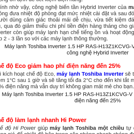
ính nhờ vậy, công nghệ biến tần Hybrid Inverter của
m
óng đưa nhiệt độ phòng đạt mức nhiệt cài đặt và sau đó 
ười dùng cảm giác thoải mái dễ chịu, vừa tiết kiệm đ
ụ, qua đó giảm thiểu chi phí tiền điện hàng tháng cho 
erter
còn giúp máy lạnh hạn chế tiếng ồn và hoạt động 
p 2 - 3 lần so với các máy lạnh thông thường.
ế độ Eco giảm hao phí điện năng đến 25%
i kích hoạt chế độ Eco,
máy lạnh Toshiba Inverter
sẽ 
êm 1°C sau 1 giờ và sẽ tăng tối đa 2°C cho đến khi tắt 
% điện năng mà vẫn duy trì không gian mát mẻ cho bạn.
ế độ làm lạnh nhanh Hi Power
ế độ Hi Power
giúp
máy lạnh Toshiba một chiều
tự 