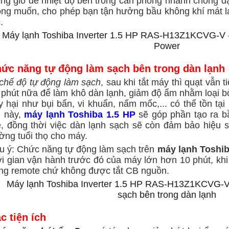
ồng gió để nhiệt độ bên trong căn phòng nhanh chóng đạ
ng muốn, cho phép bạn tận hưởng bầu không khí mát lạn
.
ức năng tự động làm sạch bên trong dàn lạnh
chế độ
tự động làm sạch
, sau khi tắt máy thì quạt vẫn 
 phút nữa để làm khô dàn lạnh, giảm độ ẩm nhằm loại b
y hại như bụi bẩn, vi khuẩn, nấm mốc,... có thể tồn tại
h này,
máy lạnh Toshiba 1.5 HP
sẽ góp phần tạo ra bầ
, đồng thời việc dàn lạnh sạch sẽ còn
đảm bảo hiệu s
ờng tuổi thọ cho máy.
u ý: Chức năng tự động làm sạch trên
máy lạnh Toshi
ời gian vận hành trước đó của máy lớn hơn 10 phút, khi
ng remote chứ không được tắt CB nguồn.
c tiện ích