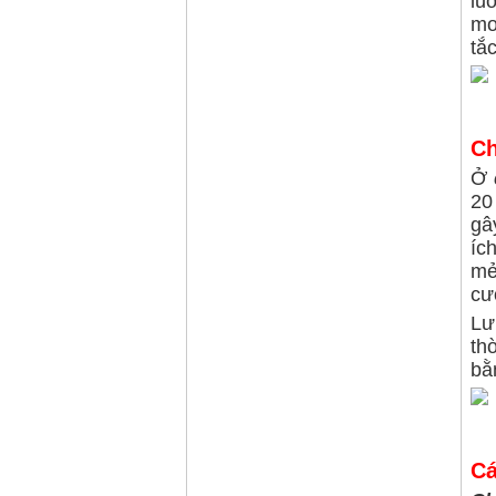
lu
mo
tắc
Ch
Ở
20
gâ
íc
mẻ
cư
Lư
th
bằ
Cá