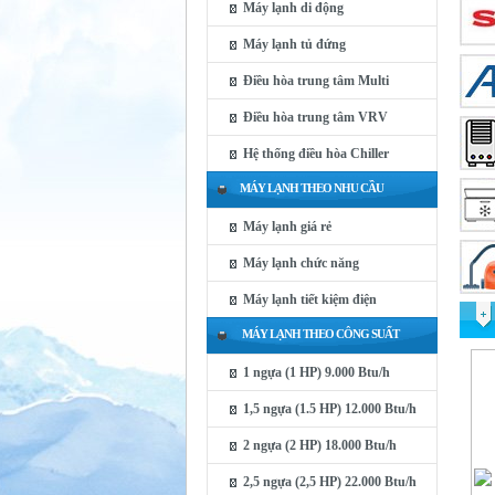
Máy lạnh di động
Máy lạnh tủ đứng
Điều hòa trung tâm Multi
Điều hòa trung tâm VRV
Hệ thống điều hòa Chiller
MÁY LẠNH THEO NHU CẦU
Máy lạnh giá rẻ
Máy lạnh chức năng
Máy lạnh tiết kiệm điện
MÁY LẠNH THEO CÔNG SUẤT
1 ngựa (1 HP) 9.000 Btu/h
1,5 ngựa (1.5 HP) 12.000 Btu/h
2 ngựa (2 HP) 18.000 Btu/h
2,5 ngựa (2,5 HP) 22.000 Btu/h