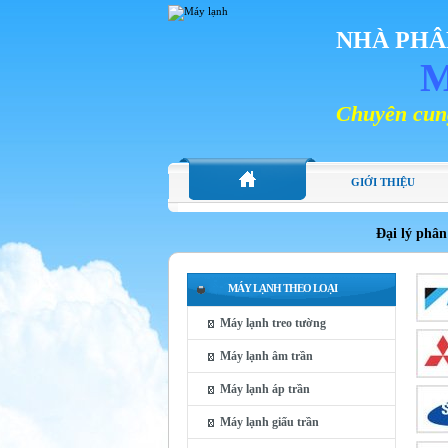
NHÀ PHÂ
M
Chuyên cung cấp các lo
GIỚI THIỆU
Đại lý phân
MÁY LẠNH THEO LOẠI
Máy lạnh treo tường
Máy lạnh âm trần
Máy lạnh áp trần
Máy lạnh giấu trần