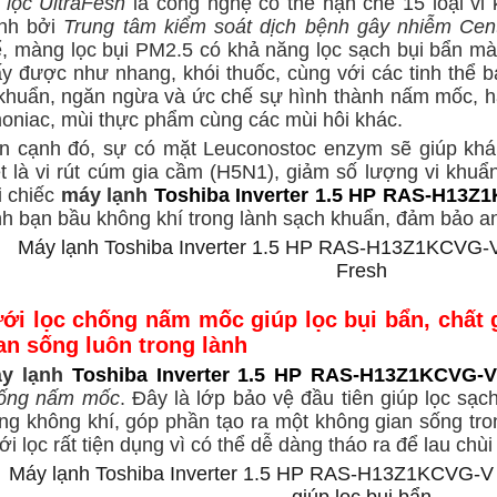
 lọc UltraFesh
là công nghệ có thể hạn chế 15 loại vi
nh bởi
Trung tâm kiểm soát dịch bệnh gây nhiễm Cent
ể,
màng lọc bụi PM2.5 có khả năng lọc sạch bụi bẩn m
ấy được như nhang, khói thuốc, c
ùng với các tinh thể 
 khuẩn, ngăn ngừa và ức chế sự hình thành nấm mốc, hấ
oniac, mùi thực phẩm cùng các mùi hôi khác.
n cạnh đó, s
ự có mặt Leuconostoc enzym sẽ giúp khán
ệt là vi rút cúm gia cầm (H5N1), giảm số lượng vi khuẩn 
i chiếc
máy lạnh
Toshiba Inverter 1.5 HP RAS-H13Z
nh bạn bầu không khí trong lành sạch khuẩn, đảm bảo a
ới lọc chống nấm mốc giúp lọc bụi bẩn, chất
an sống luôn trong lành
y lạnh
Toshiba Inverter 1.5 HP RAS-H13Z1KCVG-
ống nấm mốc
. Đây là lớp bảo vệ đầu tiên giúp lọc sạc
ong không khí, góp phần tạo ra một không gian sống tro
ới lọc rất tiện dụng vì có thể dễ dàng tháo ra để lau chù