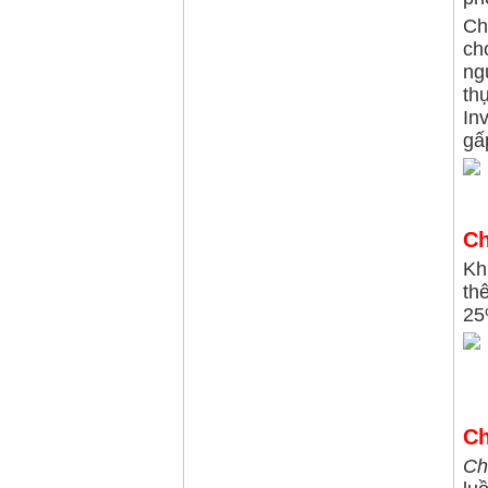
Ch
ch
ng
th
Inv
gấ
Ch
Kh
th
25
Ch
Ch