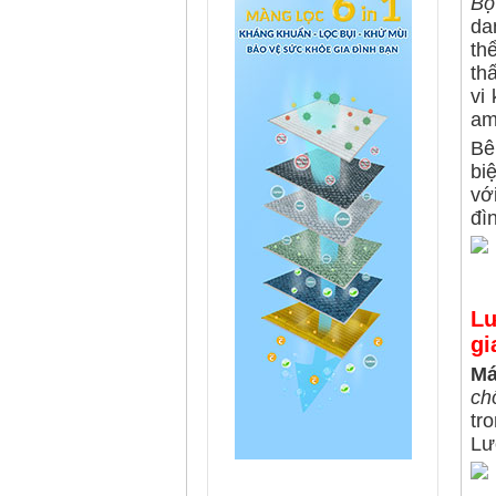
Bộ
da
th
th
vi
am
Bê
bi
vớ
đì
Lư
gi
Má
ch
tr
L
ư