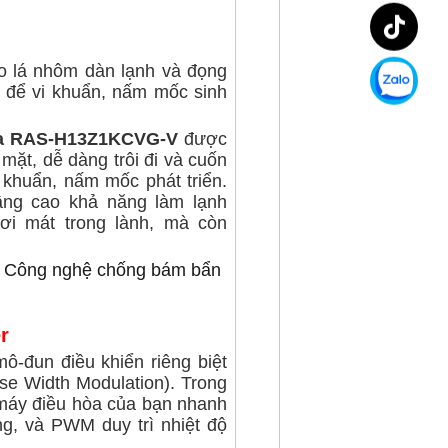
o lá nhôm dàn lạnh và đọng
i để vi khuẩn, nấm mốc sinh
ba RAS-H13Z1KCVG-V
được
ặt, dễ dàng trôi đi và cuốn
 khuẩn, nấm mốc phát triển.
ng cao khả năng làm lạnh
ơi mát trong lành, mà còn
er
ô-đun điều khiển riêng biệt
e Width Modulation). Trong
 máy điều hòa của bạn nhanh
ng, và PWM duy trì nhiệt độ