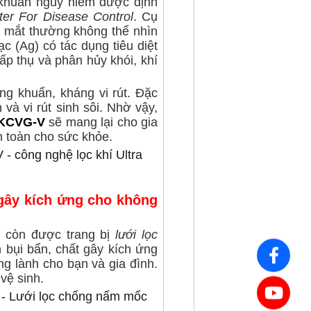
 khuẩn nguy hiểm được định
er For Disease Control
. Cụ
à mắt thường không thể nhìn
bạc (Ag) có tác dụng
tiêu diệt
p thụ và phân hủy khói, khí
g khuẩn, kháng vi rút. Đặc
và vi rút sinh sôi.
Nhờ vậy,
1KCVG-V
sẽ mang lại cho gia
n toàn cho sức khỏe.
 gây kích ứng cho không
V
còn được trang bị
lưới lọc
h bụi bẩn, chất gây kích ứng
ng lành cho bạn và gia đình.
i
vệ sinh
.