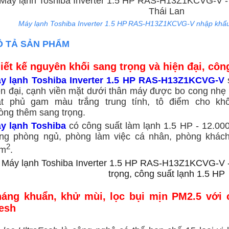
Máy lạnh Toshiba Inverter 1.5 HP RAS-H13Z1KCVG-V nhập khẩu
 TẢ SẢN PHẨM
iết kế nguyên khối sang trọng và hiện đại, côn
y lạnh Toshiba Inverter 1.5 HP RAS-H13Z1KCVG-V
s
ện đại, cạnh viền mặt dưới thân máy được bo cong nhẹ 
t phủ gam màu trắng trung tính, tô điểm cho khô
òng thêm sang trọng.
y lạnh Toshiba
có công suất làm lạnh 1.5 HP - 12.00
ong phòng ngủ, phòng làm việc cá nhân, phòng khách,
2
0m
.
áng khuẩn, khử mùi, lọc bụi mịn PM2.5 với c
esh