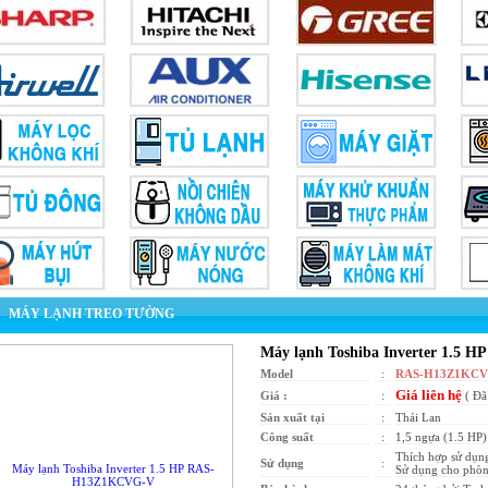
MÁY LẠNH TREO TƯỜNG
Máy lạnh Toshiba Inverter 1.5
Model
:
RAS-H13Z1KCV
Giá liên hệ
Giá :
:
( Đ
Sản xuất tại
:
Thái Lan
Công suất
:
1,5 ngựa (1.5 HP)
Thích hợp sử dụng
Sử dụng
:
Sử dụng cho phòng