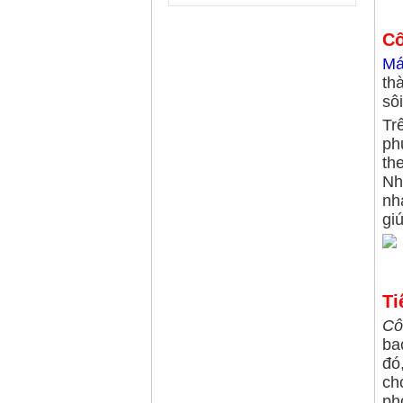
Cô
Má
th
sôi
Tr
ph
th
Nh
nh
gi
Ti
Cô
ba
đó
ch
ph