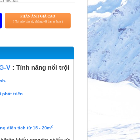
iba Việt Nam
PHẢN ẢNH GIÁ CAO
( Nơi nào bán rẻ, chúng tôi bán rẻ hơn )
VG-V
:
Tính năng nổi trội
sh.
phát triển
2
g diện tích từ 15 - 20m