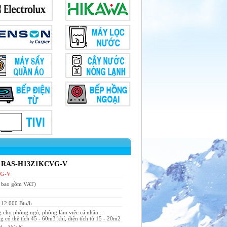
 HP RAS-H13Z1KCVG-V
G-V
ã bao gồm VAT)
 12.000 Btu/h
 cho phòng ngủ, phòng làm việc cá nhân...
 có thể tích 45 - 60m3 khí, diện tích từ 15 - 20m2