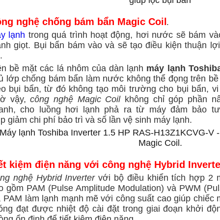
ng nghệ chống bám bẩn Magic Coil
.
y lạnh
trong quá trình hoạt động, hơi nước sẽ bám và
ành giọt. Bụi bẩn bám vào và sẽ tạo điều kiện thuận lợ
.
ên bề mặt các lá nhôm của dàn lạnh
máy lạnh Toshi
ủ lớp chống bám bẩn làm nước không thể đọng trên bề m
eo bụi bẩn, từ đó không tạo môi trường cho bụi bẩn, vi
ờ vậy,
công nghệ Magic Coil
không chỉ góp phần nâ
anh, cho luồng hơi lạnh phả ra từ máy đảm bảo tư
úp
giảm chi phí bảo trì và số lần vệ sinh máy lạnh.
ết kiệm điện năng với công nghệ Hybrid Invert
ng nghệ Hybrid Inverter
với bộ điều khiển tích hợp 2 m
o gồm PAM (Pulse Amplitude Modulation) và PWM (Puls
, PAM làm lạnh mạnh mẽ với công suất cao giúp chiếc
óng đạt được nhiệt độ cài đặt trong giai đoạn khởi độ
òng ổn định để tiết kiệm điện năng.