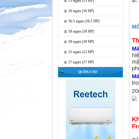
13 ngựa (13 HP)
16 ngựa (16 HP)
16.5 ngựa (16.5 HP)
MÔ
18 ngựa (18 HP)
Th
20 ngựa (20 HP)
Má
22 ngựa (22 HP)
hi
mặ
27 ngựa (27 HP)
ph
QUẢNG CÁO
Má
tr
2
Kh
Fr