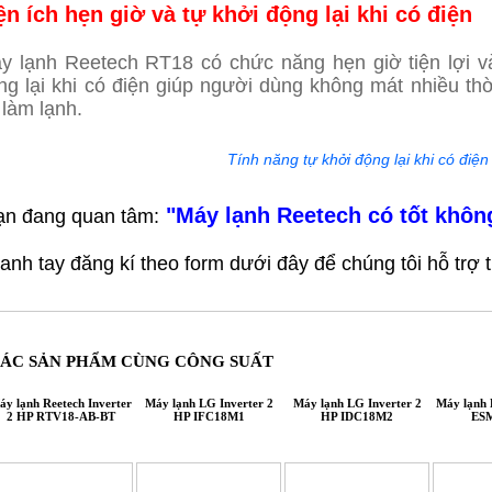
ện ích hẹn giờ và tự khởi động lại khi có điện
y lạnh Reetech RT18 có chức năng hẹn giờ tiện lợi và
ng lại khi có điện giúp người dùng không mát nhiều thời
 làm lạnh.
Tính năng tự khởi động lại khi có điện
"Máy lạnh Reetech có tốt khôn
ạn đang quan tâm:
anh tay đăng kí theo form dưới đây để chúng tôi hỗ trợ
ÁC SẢN PHẨM CÙNG CÔNG SUẤT
áy lạnh Reetech Inverter
Máy lạnh LG Inverter 2
Máy lạnh LG Inverter 2
Máy lạnh 
2 HP RTV18-AB-BT
HP IFC18M1
HP IDC18M2
ES