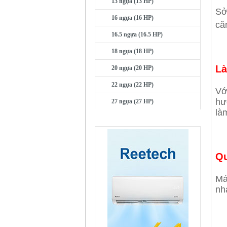
13 ngựa (13 HP)
Sở
16 ngựa (16 HP)
că
16.5 ngựa (16.5 HP)
18 ngựa (18 HP)
Là
20 ngựa (20 HP)
22 ngựa (22 HP)
Vớ
hư
27 ngựa (27 HP)
là
QUẢNG CÁO
Qu
Má
nh