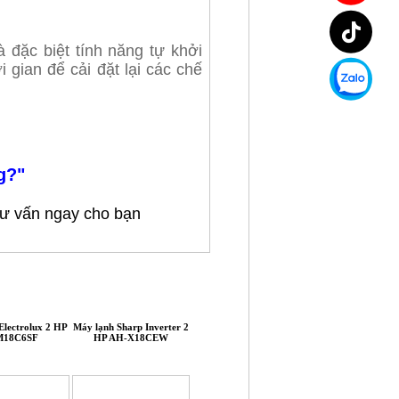
 đặc biệt tính năng tự khởi
 gian để cải đặt lại các chế
g?"
 tư vấn
ngay
cho bạn
Electrolux 2 HP
Máy lạnh Sharp Inverter 2
Máy lạnh âm trần Daikin
Máy lạnh Comfee I
M18C6SF
HP AH-X18CEW
Inverter 2 HP
2 HP CFS-18
FCTF50AVM/RZF50DVM