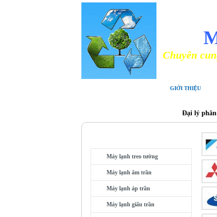
NHÀ PHÂ
M
Chuyên cung cấp các lo
GIỚI THIỆU
Đại lý phân
MÁY LẠNH THEO LOẠI
Máy lạnh treo tường
Máy lạnh âm trần
Máy lạnh áp trần
Máy lạnh giấu trần