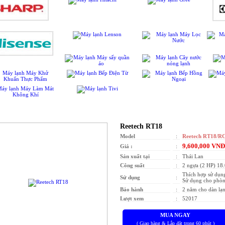
MÁY LẠNH TREO TƯỜNG
Reetech RT18
Model
:
Reetech RT18/R
9,600,000 VN
Giá :
:
Sản xuất tại
:
Thái Lan
Công suất
:
2 ngựa (2 HP) 18.
Thích hợp sử dụn
Sử dụng
:
Sử dụng cho phòng
Bảo hành
:
2 năm cho dàn lạ
Lượt xem
:
52017
MUA NGAY
( Giao hàng & Lắp đặt trong 60 phút )