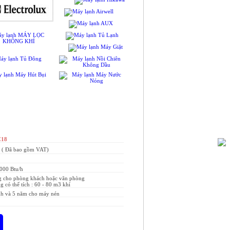
C18
Đ
( Đã bao gồm VAT)
000 Btu/h
g cho phòng khách hoặc văn phòng
 có thể tích : 60 - 80 m3 khí
nh và 5 năm cho máy nén
PHẢN ẢNH GIÁ CAO
( Nơi nào bán rẻ, chúng tôi bán rẻ hơn )