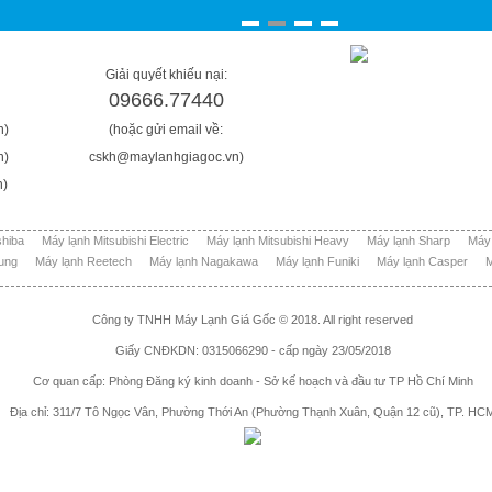
Giải quyết khiếu nại:
09666.77440
n)
(hoặc gửi email về:
n)
cskh@maylanhgiagoc.vn)
n)
shiba
Máy lạnh Mitsubishi Electric
Máy lạnh Mitsubishi Heavy
Máy lạnh Sharp
Máy
ung
Máy lạnh Reetech
Máy lạnh Nagakawa
Máy lạnh Funiki
Máy lạnh Casper
M
Công ty TNHH Máy Lạnh Giá Gốc © 2018. All right reserved
Giấy CNĐKDN: 0315066290 - cấp ngày 23/05/2018
Cơ quan cấp: Phòng Đăng ký kinh doanh - Sở kế hoạch và đầu tư TP Hồ Chí Minh
Địa chỉ: 311/7 Tô Ngọc Vân, Phường Thới An (Phường Thạnh Xuân, Quận 12 cũ), TP. HC