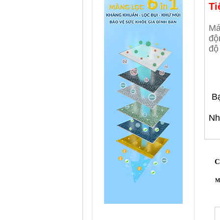
Ti
Má
độ
độ
B
Nh
C
M