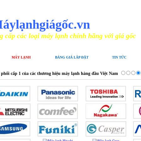
N PHỐI MÁY ĐIỀU HÒA CHÍNH HÃNG
áylạnhgiágốc.vn
ại máy lạnh chính hãng với giá gốc
MÁY LẠNH
BẢNG GIÁ LẮP ĐẶT
TIN TỨC
 phối cấp 1 của các thương hiệu máy lạnh hàng đầu Việt Nam