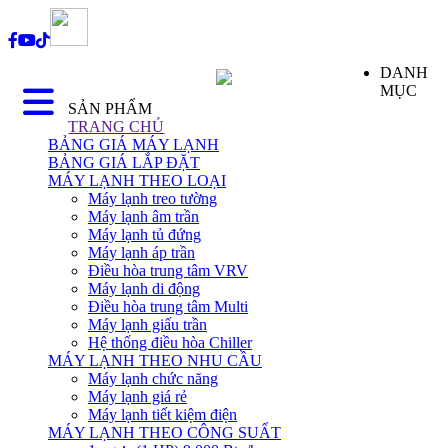
DANH
MỤC
SẢN PHẨM
TRANG CHỦ
BẢNG GIÁ MÁY LẠNH
BẢNG GIÁ LẮP ĐẶT
MÁY LẠNH THEO LOẠI
Máy lạnh treo tường
Máy lạnh âm trần
Máy lạnh tủ đứng
Máy lạnh áp trần
Điều hòa trung tâm VRV
Máy lạnh di động
Điều hòa trung tâm Multi
Máy lạnh giấu trần
Hệ thống điều hòa Chiller
MÁY LẠNH THEO NHU CẦU
Máy lạnh chức năng
Máy lạnh giá rẻ
Máy lạnh tiết kiệm điện
MÁY LẠNH THEO CÔNG SUẤT