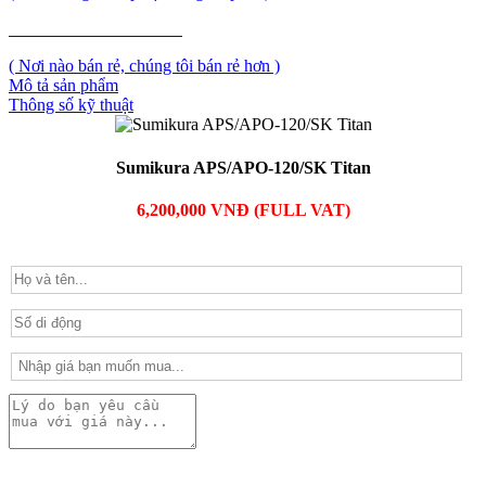
PHẢN ẢNH GIÁ CAO
( Nơi nào bán rẻ, chúng tôi bán rẻ hơn )
Mô tả sản phẩm
Thông số kỹ thuật
Sumikura APS/APO-120/SK Titan
6,200,000 VNĐ (FULL VAT)
PHẢN ẢNH GIÁ CAO