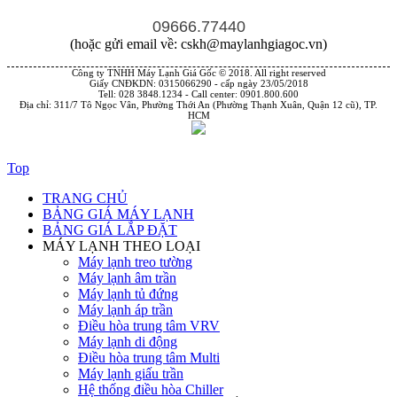
09666.77440
(hoặc gửi email về: cskh@maylanhgiagoc.vn)
Công ty TNHH Máy Lạnh Giá Gốc © 2018. All right reserved
Giấy CNĐKDN: 0315066290 - cấp ngày 23/05/2018
Tell: 028 3848.1234 - Call center: 0901.800.600
Địa chỉ: 311/7 Tô Ngọc Vân, Phường Thới An (Phường Thạnh Xuân, Quận 12 cũ), TP.
HCM
Top
TRANG CHỦ
BẢNG GIÁ MÁY LẠNH
BẢNG GIÁ LẮP ĐẶT
MÁY LẠNH THEO LOẠI
Máy lạnh treo tường
Máy lạnh âm trần
Máy lạnh tủ đứng
Máy lạnh áp trần
Điều hòa trung tâm VRV
Máy lạnh di động
Điều hòa trung tâm Multi
Máy lạnh giấu trần
Hệ thống điều hòa Chiller