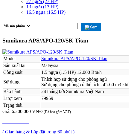
27 ngựa (27 HP)
13 ngựa (13 HP)
16.5 ngựa (16.5 HP)
Sumikura APS/APO-120/SK Titan
Model
Sumikura APS/APO-120/SK Titan
Sản xuất tại
Malaysia
Công suất
1,5 ngựa (1.5 HP) 12.000 Btu/h
Thích hợp sử dụng cho phòng ngủ
Sử dụng
Sử dụng cho phòng có thể tích : 45-60 m3 khí
Bảo hành
24 tháng bởi Sumikura Việt Nam
Lượt xem
79959
Trạng thái
Giá:
6.200.000 VNĐ
(Đã bao gồm VAT)
MUA NGAY
( Giao hàng & Lắp đặt trong 60 phút )