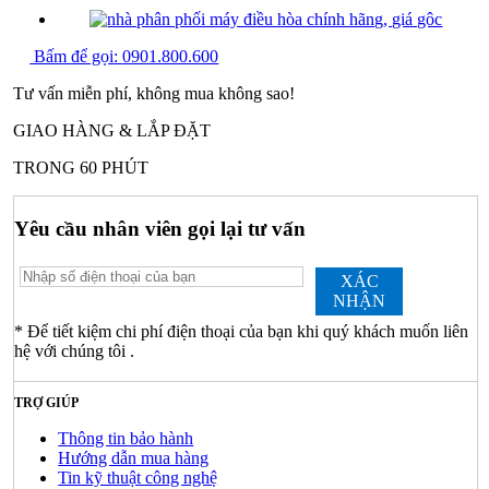
Bấm để gọi:
0901.800.600
Tư vấn miễn phí, không mua không sao!
GIAO HÀNG & LẮP ĐẶT
TRONG 60 PHÚT
Yêu cầu nhân viên gọi lại tư vấn
XÁC
NHẬN
* Để tiết kiệm chi phí điện thoại của bạn khi quý khách muốn liên
hệ với chúng tôi .
TRỢ GIÚP
Thông tin bảo hành
Hướng dẫn mua hàng
Tin kỹ thuật công nghệ