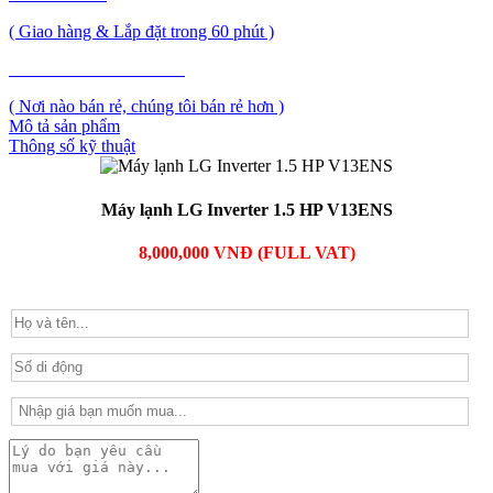
( Giao hàng & Lắp đặt trong 60 phút )
PHẢN ẢNH GIÁ CAO
( Nơi nào bán rẻ, chúng tôi bán rẻ hơn )
Mô tả sản phẩm
Thông số kỹ thuật
Máy lạnh LG Inverter 1.5 HP V13ENS
8,000,000 VNĐ (FULL VAT)