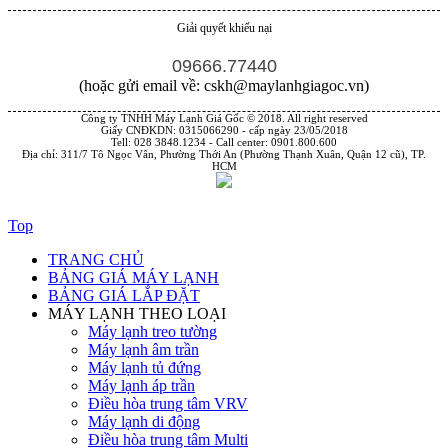
Giải quyết khiếu nại
09666.77440
(hoặc gửi email về: cskh@maylanhgiagoc.vn)
Công ty TNHH Máy Lạnh Giá Gốc © 2018. All right reserved
Giấy CNĐKDN: 0315066290 - cấp ngày 23/05/2018
Tell: 028 3848.1234 - Call center: 0901.800.600
Địa chỉ: 311/7 Tô Ngọc Vân, Phường Thới An (Phường Thạnh Xuân, Quận 12 cũ), TP.
HCM
Top
TRANG CHỦ
BẢNG GIÁ MÁY LẠNH
BẢNG GIÁ LẮP ĐẶT
MÁY LẠNH THEO LOẠI
Máy lạnh treo tường
Máy lạnh âm trần
Máy lạnh tủ đứng
Máy lạnh áp trần
Điều hòa trung tâm VRV
Máy lạnh di động
Điều hòa trung tâm Multi