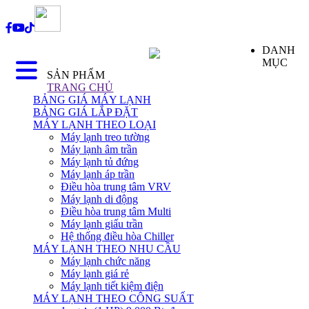
DANH
MỤC
SẢN PHẨM
TRANG CHỦ
BẢNG GIÁ MÁY LẠNH
BẢNG GIÁ LẮP ĐẶT
MÁY LẠNH THEO LOẠI
Máy lạnh treo tường
Máy lạnh âm trần
Máy lạnh tủ đứng
Máy lạnh áp trần
Điều hòa trung tâm VRV
Máy lạnh di động
Điều hòa trung tâm Multi
Máy lạnh giấu trần
Hệ thống điều hòa Chiller
MÁY LẠNH THEO NHU CẦU
Máy lạnh chức năng
Máy lạnh giá rẻ
Máy lạnh tiết kiệm điện
MÁY LẠNH THEO CÔNG SUẤT