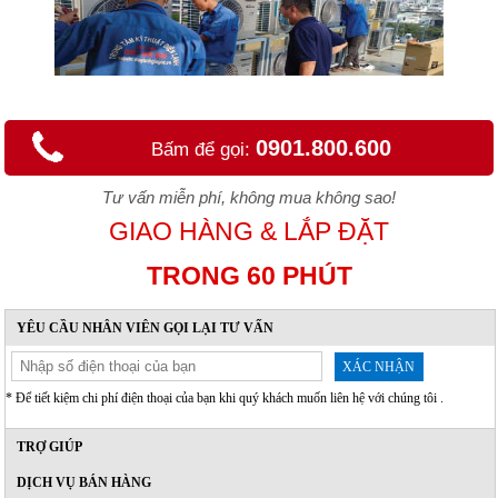
0901.800.600
Bấm để gọi:
Tư vấn miễn phí, không mua không sao!
GIAO HÀNG & LẮP ĐẶT
TRONG 60 PHÚT
YÊU CẦU NHÂN VIÊN GỌI LẠI TƯ VẤN
XÁC NHẬN
* Để tiết kiệm chi phí điện thoại của bạn khi quý khách muốn liên hệ với chúng tôi .
TRỢ GIÚP
DỊCH VỤ BÁN HÀNG