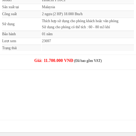
Model
Sản xuất tại
Malaysia
Công suất
2 ngựa (2 HP) 18.000 Btu/h
Thích hợp sử dụng cho phòng khách hoặc văn phòng
Sử dụng
Sử dụng cho phòng có thể tích : 60 - 80 m3 khí
Bảo hành
01 năm
Lượt xem
23697
Trạng thái
Giá:
11.700.000 VNĐ
(Đã bao gồm VAT)
MUA NGAY
( Giao hàng & Lắp đặt trong 60 phút )
PHẢN ẢNH GIÁ CAO
( Nơi nào bán rẻ, chúng tôi bán rẻ hơn )