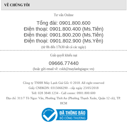
VỀ CHÚNG TÔI
Tư vấn Online
Tổng đài: 0901.800.600
Điện thoại: 0901.800.400 (Ms.Tiên)
Điện thoại: 0901.800.200 (Ms.Tiên)
Điện thoại: 0901.802.900 (Ms.Yên)
(từ 8h đến 17h30 tất cả các ngày)
Giải quyết khiếu nại
09666.77440
(hoặc gửi email về: cskh@maylanhgiagoc.vn)
Công ty TNHH Máy Lạnh Giá Gốc © 2018. All right reserved
Giấy CNĐKDN: 0315066290 - cấp ngày 23/05/2018
Tell: 028 3848.1234 - Call center: 0901.800.600
Địa chỉ: 311/7 Tô Ngọc Vân, Phường Thới An (Phường Thạnh Xuân, Quận 12 cũ), TP.
HCM