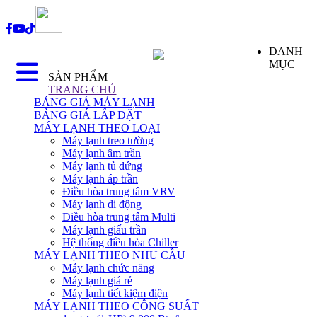
DANH
MỤC
SẢN PHẨM
TRANG CHỦ
BẢNG GIÁ MÁY LẠNH
BẢNG GIÁ LẮP ĐẶT
MÁY LẠNH THEO LOẠI
Máy lạnh treo tường
Máy lạnh âm trần
Máy lạnh tủ đứng
Máy lạnh áp trần
Điều hòa trung tâm VRV
Máy lạnh di động
Điều hòa trung tâm Multi
Máy lạnh giấu trần
Hệ thống điều hòa Chiller
MÁY LẠNH THEO NHU CẦU
Máy lạnh chức năng
Máy lạnh giá rẻ
Máy lạnh tiết kiệm điện
MÁY LẠNH THEO CÔNG SUẤT