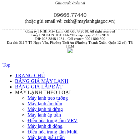
Giải quyết khiếu nại
09666.77440
(hoặc gửi email về: cskh@maylanhgiagoc.vn)
Công ty TNHH Máy Lạnh Giá Gốc © 2018. All right reserved
Giấy CNĐKDN: 0315066290 - cấp ngày 23/05/2018
Tell: 028 3848.1234 - Call center: 0901.800.600
Địa chỉ: 311/7 Tô Ngọc Vân, Phường Thới An (Phường Thạnh Xuân, Quận 12 cũ), TP.
HCM
Top
TRANG CHỦ
BẢNG GIÁ MÁY LẠNH
BẢNG GIÁ LẮP ĐẶT
MÁY LẠNH THEO LOẠI
Máy lạnh treo tường
Máy lạnh âm trần
Máy lạnh tủ đứng
Máy lạnh áp trần
Điều hòa trung tâm VRV
Máy lạnh di động
Điều hòa trung tâm Multi
Máy lạnh giấu trần