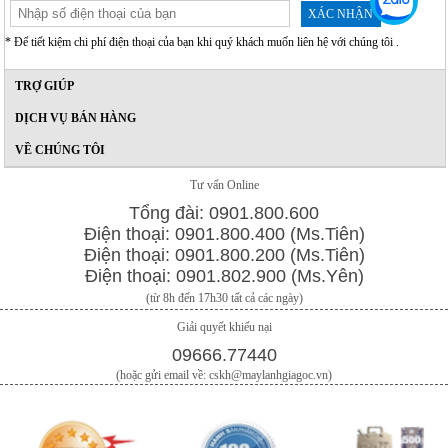
XÁC NHẬN
* Để tiết kiệm chi phí điện thoại của bạn khi quý khách muốn liên hệ với chúng tôi .
TRỢ GIÚP
DỊCH VỤ BÁN HÀNG
VỀ CHÚNG TÔI
Tư vấn Online
Tổng đài: 0901.800.600
Điện thoại: 0901.800.400 (Ms.Tiên)
Điện thoại: 0901.800.200 (Ms.Tiên)
Điện thoại: 0901.802.900 (Ms.Yên)
(từ 8h đến 17h30 tất cả các ngày)
Giải quyết khiếu nại
09666.77440
(hoặc gửi email về: cskh@maylanhgiagoc.vn)