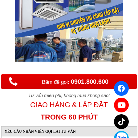
0901.800.600
Bấm để gọi:
Tư vấn miễn phí, không mua không sao!
GIAO HÀNG & LẮP ĐẶT
TRONG 60 PHÚT
YÊU CẦU NHÂN VIÊN GỌI LẠI TƯ VẤN