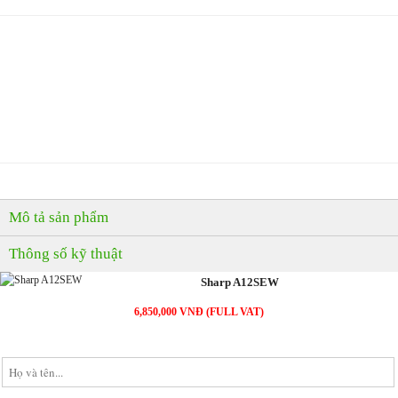
MUA NGAY
( Giao hàng & Lắp đặt trong 60 phút )
PHẢN ẢNH GIÁ CAO
( Nơi nào bán rẻ, chúng tôi bán rẻ hơn )
Mô tả sản phẩm
Thông số kỹ thuật
Sharp A12SEW
6,850,000 VNĐ (FULL VAT)