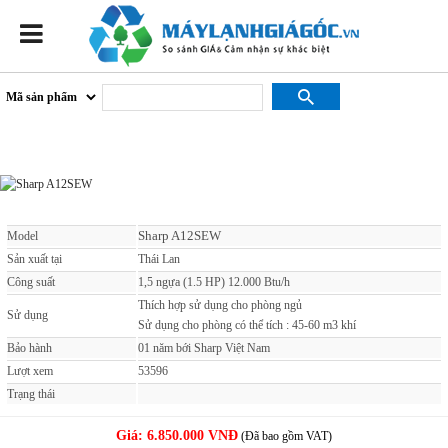
Sharp A12SEW
Sharp A12SEW
Model
Sản xuất tại
Thái Lan
Công suất
1,5 ngựa (1.5 HP) 12.000 Btu/h
Thích hợp sử dụng cho phòng ngủ
Sử dụng
Sử dụng cho phòng có thể tích : 45-60 m3 khí
Bảo hành
01 năm bới Sharp Việt Nam
Lượt xem
53596
Trạng thái
Giá:
6.850.000 VNĐ
(Đã bao gồm VAT)