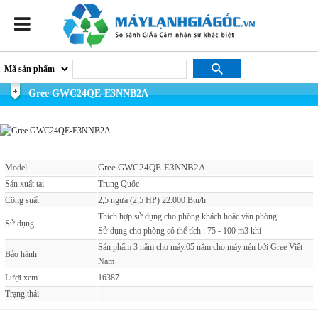
Gree GWC24QE-E3NNB2A
Gree GWC24QE-E3NNB2A
Model
Sản xuất tại
Trung Quốc
Công suất
2,5 ngựa (2,5 HP) 22.000 Btu/h
Thích hợp sử dụng cho phòng khách hoặc văn phòng
Sử dụng
Sử dụng cho phòng có thể tích : 75 - 100 m3 khí
Sản phẩm 3 năm cho máy,05 năm cho máy nén bởi Gree Việt
Bảo hành
Nam
Lượt xem
16387
Trạng thái