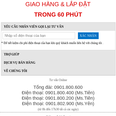
GIAO HÀNG & LẮP ĐẶT
TRONG 60 PHÚT
YÊU CẦU NHÂN VIÊN GỌI LẠI TƯ VẤN
XÁC NHẬN
* Để tiết kiệm chi phí điện thoại của bạn khi quý khách muốn liên hệ với chúng tôi .
TRỢ GIÚP
DỊCH VỤ BÁN HÀNG
VỀ CHÚNG TÔI
Tư vấn Online
Tổng đài: 0901.800.600
Điện thoại: 0901.800.400 (Ms.Tiên)
Điện thoại: 0901.800.200 (Ms.Tiên)
Điện thoại: 0901.802.900 (Ms.Yên)
(từ 8h đến 17h30 tất cả các ngày)