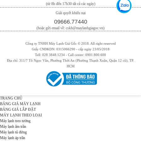
(từ 8h đến 17h30 tất cả các ngày)
Giải quyết khiếu nại
09666.77440
(hoặc gửi email về: cskh@maylanhgiagoc.vn)
Công ty TNHH Máy Lạnh Giá Gốc © 2018. All right reserved
Giấy CNĐKDN: 0315066290 - cấp ngày 23/05/2018
Tell: 028 3848.1234 - Call center: 0901.800.600
Địa chỉ: 311/7 Tô Ngọc Vân, Phường Thới An (Phường Thạnh Xuân, Quận 12 cũ), TP.
HCM
TRANG CHỦ
BẢNG GIÁ MÁY LẠNH
BẢNG GIÁ LẮP ĐẶT
MÁY LẠNH THEO LOẠI
Máy lạnh treo tường
Máy lạnh âm trần
Máy lạnh tủ đứng
Máy lạnh áp trần