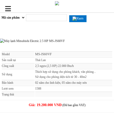
Máy lạnh Mitsubishi Electric 2.5 HP MS-JS60VF
MS-JS60VF
Model
Sản xuất tại
Thái Lan
Công suất
2,5 ngựa (2,5 HP) 22.000 Btu/h
Thích hợp sử dụng cho phòng khách, văn phòng...
Sử dụng
Sử dụng cho phòng diện tích từ 30 - 40m2
Bảo hành
02 năm cho linh kiện, 05 năm cho máy nén
Lượt xem
1588
Trạng thái
Giá:
19.200.000 VNĐ
(Đã bao gồm VAT)