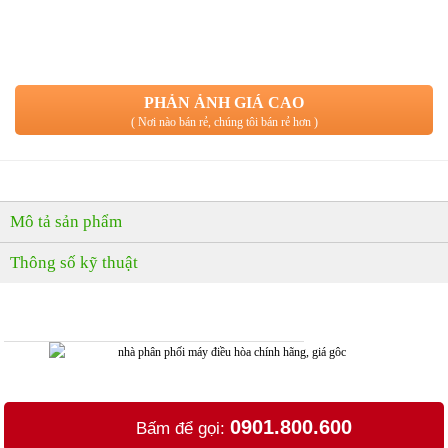
MUA NGAY
( Giao hàng & Lắp đặt trong 60 phút )
PHẢN ẢNH GIÁ CAO
( Nơi nào bán rẻ, chúng tôi bán rẻ hơn )
Mô tả sản phẩm
Thông số kỹ thuật
0901.800.600
Bấm để gọi: