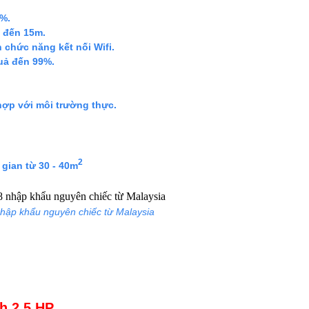
5%.
a đến 15m.
 chức năng kết nối Wifi.
uả đến 99%.
.
hợp với môi trường thực.
2
gian từ 30 - 40m
hập khẩu nguyên chiếc từ Malaysia
nh 2.5 HP