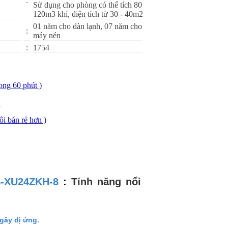
:
Sử dụng cho phòng có thể tích 80 -
120m3 khí, diện tích từ 30 - 40m2
01 năm cho dàn lạnh, 07 năm cho
:
máy nén
:
1754
ong 60 phút )
O
ôi bán rẻ hơn )
S-XU24ZKH-8
:
Tính năng nổi
 gây dị ứng.