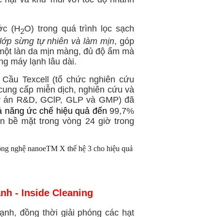
ớc (H
O) trong quá trình lọc sạch
2
 lớp sừng tự nhiên và làm mịn
, góp
ột làn da mịn màng, đủ độ ẩm mà
ụng máy lạnh lâu dài.
n Cầu Texcell
(tổ chức nghiên cứu
, cung cấp miễn dịch, nghiên cứu và
dự án R&D, GClP, GLP và GMP) đã
hả năng ức chế hiệu quả đến
99,7%
n bề mặt trong vòng 24 giờ trong
nh - Inside Cleaning
ạnh, đồng thời giải phóng các hạt