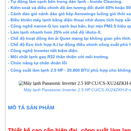
- Tự động làm sạch bên trong dàn lạnh - Inside Cleaning.
- Kiểm soát và điều chỉnh độ ẩm tương đối dưới 60% hoặc 5
- Cánh đảo gió cánh đảo gió kép Aerowings luồng gió thổi x
- Điều khiển máy lạnh bằng điện thoại nhờ được tích hợp sẵn
- Công nghệ nanoe-G lọc sạch bụi bẩn, bụi mịn PM2.5 hiệu q
- Làm lạnh nhanh hơn 25% với chế độ iAuto-X.
- Chế độ hoạt động êm ái Quiet mang lại không gian yên tĩnh
- Chế độ Eco tích hợp A.I tự động điều chỉnh công suất phù 
- Công nghệ Inverter tiết kiệm điện.
- Môi chất lạnh gas R32 thân thiện với môi trường.
- Chức năng tự chẩn đoán lỗi
- Công suất làm lạnh 2.5 HP - 20.800 BTU phù hợp cho không 
Máy lạnh Panasonic Inverter 2.5 HP CU/CS-XU24ZKH-8 n
MÔ TẢ SẢN PHẨM
Thiết kế cao cấp hiện đại, công suất làm lạ