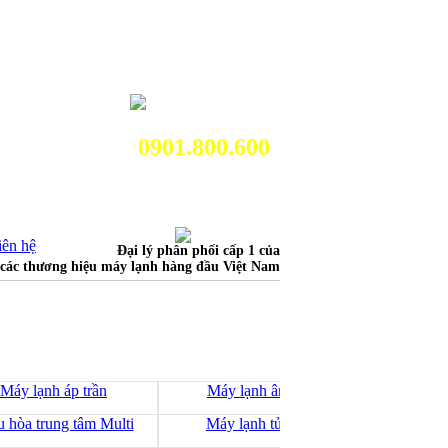
0901.800.600
iên hệ
Đại lý phân phối cấp 1 của
các thương hiệu máy lạnh hàng đầu Việt Nam
Máy lạnh áp trần
Máy lạnh âm trần
Máy lạ
u hòa trung tâm Multi
Máy lạnh tủ đứng
Máy 