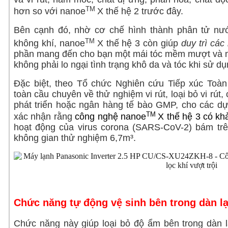
TM
hơn so với
nanoe
X
thế hệ 2 trước đây.
Bên cạnh đó, nhờ cơ chế hình thành phân tử nư
TM
không khí, nanoe
X thế hệ 3 còn giúp
duy trì các
phần mang đến cho bạn một mái tóc mềm mượt và m
không phải lo ngại tình trạng khô da và tóc khi sử d
Đặc biệt, theo Tổ chức Nghiên cứu Tiếp xúc Toà
toàn cầu chuyên về thử nghiệm vi rút, loại bỏ vi rút
phát triển hoặc ngân hàng tế bào GMP, cho các 
TM
xác nhận rằng
công nghệ nanoe
X thế hệ 3 có k
hoạt động của virus corona (SARS-CoV-2) bám trê
không gian thử nghiệm 6,7m³.
Chức năng tự động vệ sinh bên trong dàn lạ
Chức năng này giúp loại bỏ độ ẩm bên trong dàn l