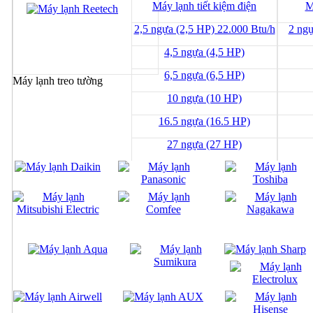
Máy lạnh tiết kiệm điện
M
2,5 ngựa (2,5 HP) 22.000 Btu/h
2 ngự
4,5 ngựa (4,5 HP)
6,5 ngựa (6,5 HP)
Máy lạnh treo tường
10 ngựa (10 HP)
16.5 ngựa (16.5 HP)
27 ngựa (27 HP)