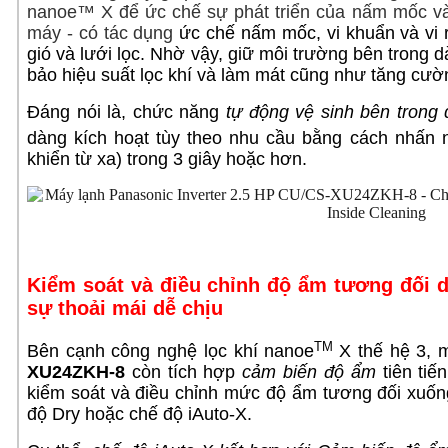
nanoe™ X để ức chế sự phát triển của nấm mốc và
máy
-
có tác dụng
ức chế nấm mốc, vi khuẩn và vi r
gió và lưới lọc. Nhờ vậy, giữ môi trường bên trong d
bảo hiệu suất lọc khí và làm mát cũng như tăng cườn
Đáng nói là, chức năng
tự động vệ sinh bên trong 
dàng kích hoạt tùy theo nhu cầu bằng cách nhấn 
khiển từ xa) trong 3 giây hoặc hơn.
Kiểm soát và điều chỉnh độ ẩm tương đối 
sự thoải mái dễ chịu
TM
Bên cạnh công nghệ lọc khí
nanoe
X thế hệ 3,
XU24ZKH-8
còn tích hợp
cảm biến độ ẩm
tiên tiế
kiểm soát và điều chỉnh mức độ ẩm tương đối xuố
độ Dry hoặc chế độ iAuto-X.