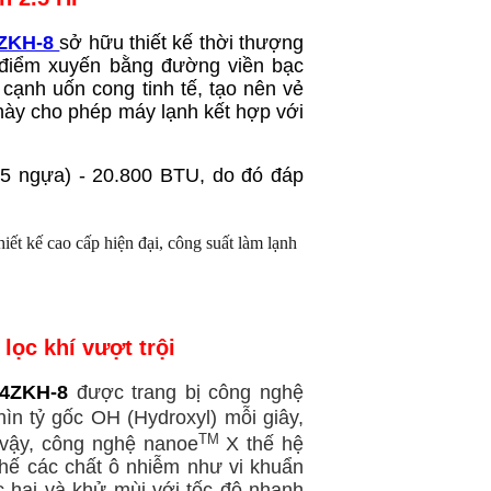
4ZKH-8
sở hữu thiết kế thời thượng
 điểm xuyến bằng đường viền bạc
 cạnh uốn
cong tinh tế,
tạo nên vẻ
 này cho phép máy lạnh kết hợp với
.5 ngựa) - 20.800 BTU, do đó đáp
 lọc khí vượt trội
24ZKH-8
được trang bị công nghệ
ìn tỷ gốc OH (Hydroxyl) mỗi giây,
TM
 vậy, công nghệ nanoe
X
thế hệ
chế các chất ô nhiễm như vi khuẩn
c hại và khử mùi với tốc độ nhanh