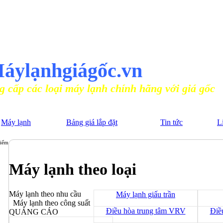
N PHỐI MÁY ĐIỀU HÒA CHÍNH HÃNG
áylạnhgiágốc.vn
ại máy lạnh chính hãng với giá gốc
Máy lạnh
Bảng giá lắp đặt
Tin tức
L
điểm
Máy lạnh theo loại
Máy lạnh theo nhu cầu
Máy lạnh giấu trần
Máy lạnh theo công suất
Điều hòa trung tâm VRV
Điề
QUẢNG CÁO