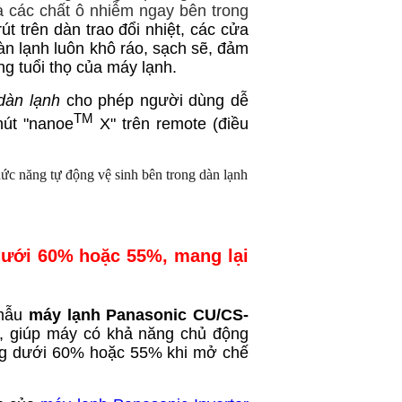
 các chất ô nhiễm ngay bên trong
út trên dàn trao đổi nhiệt, các cửa
àn lạnh luôn khô ráo, sạch sẽ,
đảm
g tuổi thọ của máy lạnh.
dàn lạnh
cho phép người dùng dễ
TM
nút "nanoe
X" trên remote (điều
dưới 60% hoặc 55%, mang lại
 mẫu
máy lạnh
Panasonic CU/CS-
n, giúp máy có khả năng chủ động
ng dưới 60% hoặc 55% khi mở chế