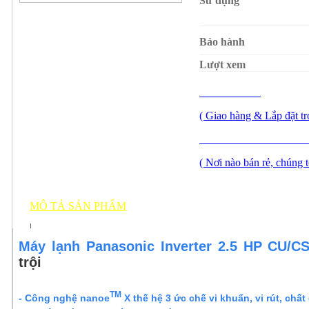
Sử dụng
Bảo hành
Lượt xem
MUA NGAY
( Giao hàng & Lắp đặt tr
PHẢN ẢNH GIÁ CA
( Nơi nào bán rẻ, chúng t
MÔ TẢ SẢN PHẨM
THÔNG SỐ KỸ THUẬT
|
Máy lạnh Panasonic Inverter 2.5 HP CU/C
trội
TM
- Công nghệ nanoe
X thế hệ 3 ức chế vi khuẩn, vi rút, chất