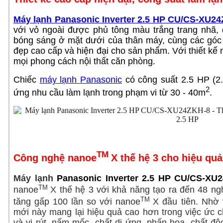
Máy lạnh Panasonic Inverter 2.5 HP CU/CS-XU2
với vỏ ngoài được phủ tông màu trắng trang nhã,
bóng sáng ở mặt dưới của thân máy, cùng
các góc
đẹp cao cấp và hiện đại cho sản phẩm. Với thiết kế
mọi phong cách nội thất căn phòng.
Chiếc
máy lạnh Panasonic
có công suất 2.5 HP (2
2
ứng nhu cầu làm lạnh trong phạm vi từ 30 - 40m
.
TM
Công nghệ nanoe
X thế hệ 3 cho hiệu quả
Máy lạnh
Panasonic Inverter 2.5 HP CU/CS-XU
TM
nanoe
X
thế hệ 3 với khả năng tạo ra đến 48 ngh
TM
tăng gấp 100 lần so với nanoe
X đầu tiên. Nhờ
mới này
mang lại hiệu quả cao hơn trong việc ức 
và vi rút, nấm mốc, chất dị ứng, phấn hoa, chất độ