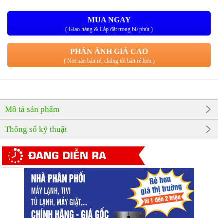
MUA NGAY
( Giao hàng & Lắp đặt trong 60 phút )
PHẢN ẢNH GIÁ CAO
( Nơi nào bán rẻ, chúng tôi bán rẻ hơn )
Mô tả sản phẩm
Thông số kỹ thuật