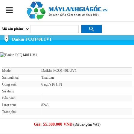
Daikin FCQ140LUV1
Daikin FCQ140LUV1
Model
Sản xuất tại
Thái Lan
Công suất
6 ngựa (6 HP)
Sử dụng
Bảo hành
Lượt xem
8243
Trạng thái
Giá:
55.300.000 VNĐ
(Đã bao gồm VAT)