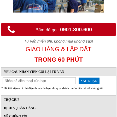
0901.800.600
Bấm để gọi:
Tư vấn miễn phí, không mua không sao!
GIAO HÀNG & LẮP ĐẶT
TRONG 60 PHÚT
YÊU CẦU NHÂN VIÊN GỌI LẠI TƯ VẤN
XÁC NHẬN
* Để tiết kiệm chi phí điện thoại của bạn khi quý khách muốn liên hệ với chúng tôi .
TRỢ GIÚP
DỊCH VỤ BÁN HÀNG
VỀ CHÚNG TÔI