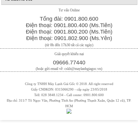
Tư vấn Online
Tổng đài: 0901.800.600
Điện thoại: 0901.800.400 (Ms.Tiên)
Điện thoại: 0901.800.200 (Ms.Tiên)
Điện thoại: 0901.802.900 (Ms.Yên)
(từ 8h đến 17h30 tất cả các ngày)
Giải quyết khiếu nại
09666.77440
(hoặc gửi email về: cskh@maylanhgiagoc.vn)
Công ty TNHH Máy Lạnh Giá Gốc © 2018. All right reserved
Giấy CNĐKDN: 0315066290 - cấp ngày 23/05/2018
Tell: 028 3848.1234 - Call center: 0901.800.600
Địa chỉ: 311/7 Tô Ngọc Vân, Phường Thới An (Phường Thạnh Xuân, Quận 12 cũ), TP.
HCM