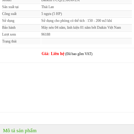
Model
Sản xuất tại
Thái Lan
Công suất
5 ngựa (5 HP)
Sử dụng
Sử dụng cho phòng có thể tích : 150 - 200 m3 khí
Bảo hành
Máy nén 04 năm, linh kiện 01 năm bởi Daikin Việt Nam
Lượt xem
96188
Trạng thái
Giá:
Liên hệ
(Đã bao gồm VAT)
MUA NGAY
( Giao hàng & Lắp đặt trong 60 phút )
PHẢN ẢNH GIÁ CAO
( Nơi nào bán rẻ, chúng tôi bán rẻ hơn )
Mô tả sản phẩm