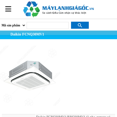
Daikin FCNQ30MV1
Daikin FCNQ30MV1/RNQ30MV1 (1 pha, remote có