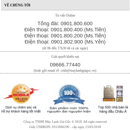
VỀ CHÚNG TÔI
Tư vấn Online
Tổng đài: 0901.800.600
Điện thoại: 0901.800.400 (Ms.Tiên)
Điện thoại: 0901.800.200 (Ms.Tiên)
Điện thoại: 0901.802.900 (Ms.Yên)
(từ 8h đến 17h30 tất cả các ngày)
Giải quyết khiếu nại
09666.77440
(hoặc gửi email về: cskh@maylanhgiagoc.vn)
Công ty TNHH Máy Lạnh Giá Gốc © 2018. All right reserved
Giấy CNĐKDN: 0315066290 - cấp ngày 23/05/2018