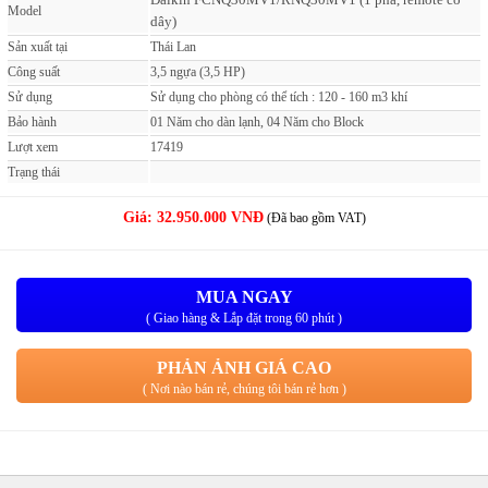
Model
dây)
Sản xuất tại
Thái Lan
Công suất
3,5 ngựa (3,5 HP)
Sử dụng
Sử dụng cho phòng có thể tích : 120 - 160 m3 khí
Bảo hành
01 Năm cho dàn lạnh, 04 Năm cho Block
Lượt xem
17419
Trạng thái
Giá:
32.950.000 VNĐ
(Đã bao gồm VAT)
MUA NGAY
( Giao hàng & Lắp đặt trong 60 phút )
PHẢN ẢNH GIÁ CAO
( Nơi nào bán rẻ, chúng tôi bán rẻ hơn )