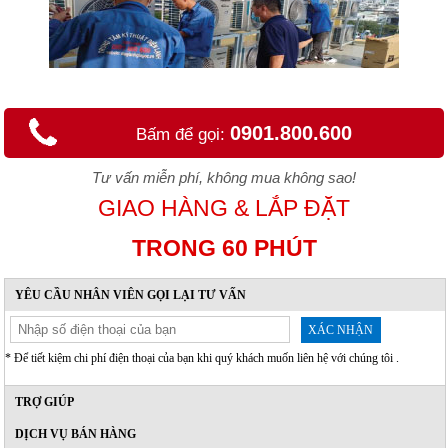
0901.800.600
Bấm để gọi:
Tư vấn miễn phí, không mua không sao!
GIAO HÀNG & LẮP ĐẶT
TRONG 60 PHÚT
YÊU CẦU NHÂN VIÊN GỌI LẠI TƯ VẤN
XÁC NHẬN
* Để tiết kiệm chi phí điện thoại của bạn khi quý khách muốn liên hệ với chúng tôi .
TRỢ GIÚP
DỊCH VỤ BÁN HÀNG