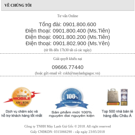
VỀ CHÚNG TÔI
Tư vấn Online
Tổng đài: 0901.800.600
Điện thoại: 0901.800.400 (Ms.Tiên)
Điện thoại: 0901.800.200 (Ms.Tiên)
Điện thoại: 0901.802.900 (Ms.Yên)
(từ 8h đến 17h30 tất cả các ngày)
Giải quyết khiếu nại
09666.77440
(hoặc gửi email về: cskh@maylanhgiagoc.vn)
Công ty TNHH Máy Lạnh Giá Gốc © 2018. All right reserved
Giấy CNĐKDN: 0315066290 - cấp ngày 23/05/2018