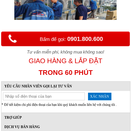
0901.800.600
Bấm để gọi:
Tư vấn miễn phí, không mua không sao!
GIAO HÀNG & LẮP ĐẶT
TRONG 60 PHÚT
YÊU CẦU NHÂN VIÊN GỌI LẠI TƯ VẤN
XÁC NHẬN
* Để tiết kiệm chi phí điện thoại của bạn khi quý khách muốn liên hệ với chúng tôi .
TRỢ GIÚP
DỊCH VỤ BÁN HÀNG