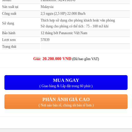
Model
Sản xuất tại
Malaysia
Công suất
2,5 ngựa (2,5 HP) 22.000 Btu/h
Thích hợp sử dụng cho phòng khách hoặc văn phòng
Sử dụng
Sử dụng cho phòng có thể tích : 75 - 100 m3 khí
Bảo hành
12 tháng bởi Panasonic Việt Nam
Lượt xem
57839
Trạng thái
Giá:
20.200.000 VNĐ
(Đã bao gồm VAT)
MUA NGAY
( Giao hàng & Lắp đặt trong 60 phút )
PHẢN ẢNH GIÁ CAO
( Nơi nào bán rẻ, chúng tôi bán rẻ hơn )