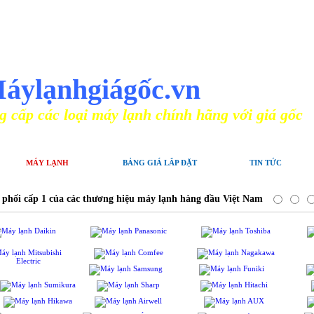
N PHỐI MÁY ĐIỀU HÒA CHÍNH HÃNG
áylạnhgiágốc.vn
ại máy lạnh chính hãng với giá gốc
MÁY LẠNH
BẢNG GIÁ LẮP ĐẶT
TIN TỨC
 phối cấp 1 của các thương hiệu máy lạnh hàng đầu Việt Nam