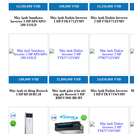
14,500,000 VNĐ
-100,000 VNĐ
14,350,000 VNĐ
Máy lạnh Sumikura
Máy lạnh Daikin Inverter
Máy lạnh Daikin Inverter
Inverter 3 HP APS/APO-
3 HP FTKY71ZVMV
3 HP FTKF71ZVMV
280 GOLD
-100,000 VNĐ
31,800,000 VNĐ
24,850,000 VNĐ
Máy lạnh tủ đứng Reetech
Máy lạnh giấu trần nối
Máy lạnh Daikin Inverter
M
3 HP RF28/RC28
ống gió Reetech 3 HP
3 HP FTKY71WVMV
RREV30H-BD-BT