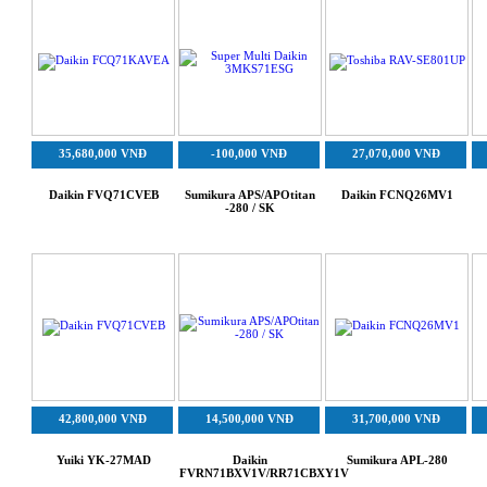
35,680,000 VNĐ
-100,000 VNĐ
27,070,000 VNĐ
Daikin FVQ71CVEB
Sumikura APS/APOtitan
Daikin FCNQ26MV1
-280 / SK
42,800,000 VNĐ
14,500,000 VNĐ
31,700,000 VNĐ
Yuiki YK-27MAD
Daikin
Sumikura APL-280
FVRN71BXV1V/RR71CBXY1V