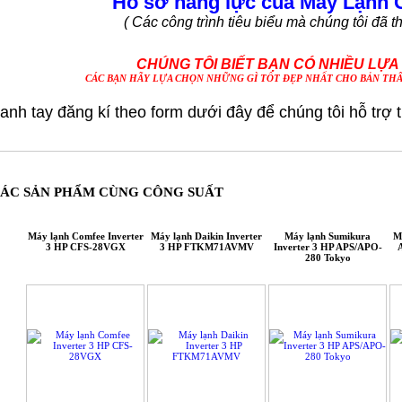
Hồ sơ năng lực của Máy Lạnh 
( Các công trình tiêu biểu mà chúng tôi đã t
CHÚNG TÔI BIẾT BẠN CÓ NHIỀU LỰ
CÁC BẠN HÃY LỰA CHỌN NHỮNG GÌ TỐT ĐẸP NHẤT CHO BẢN THÂ
anh tay đăng kí theo form dưới đây để chúng tôi hỗ trợ
ÁC SẢN PHẨM CÙNG CÔNG SUẤT
Máy lạnh Comfee Inverter
Máy lạnh Daikin Inverter
Máy lạnh Sumikura
M
3 HP CFS-28VGX
3 HP FTKM71AVMV
Inverter 3 HP APS/APO-
280 Tokyo