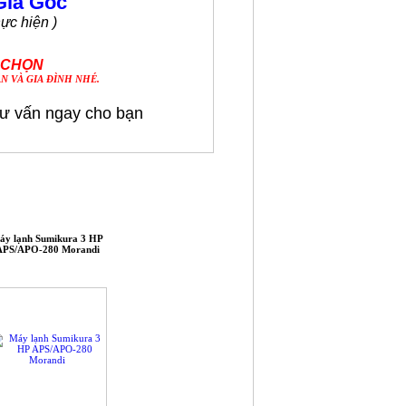
Giá Gốc
hực hiện )
A CHỌN
N VÀ GIA ĐÌNH NHÉ.
 tư vấn
ngay
cho bạn
áy lạnh Sumikura 3 HP
APS/APO-280 Morandi