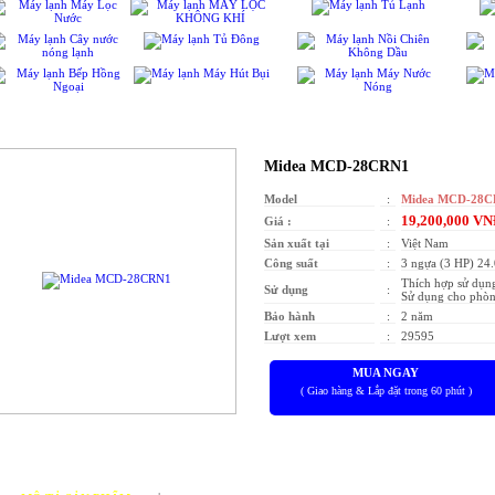
MÁY LẠNH ÂM TRẦN
Midea MCD-28CRN1
Model
:
Midea MCD-28
19,200,000 V
Giá :
:
Sản xuất tại
:
Việt Nam
Công suất
:
3 ngựa (3 HP) 24.
Thích hợp sử dụn
Sử dụng
:
Sử dụng cho phòng
Bảo hành
:
2 năm
Lượt xem
:
29595
MUA NGAY
( Giao hàng & Lắp đặt trong 60 phút )