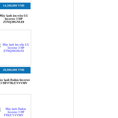
14,500,000 VNĐ
Máy lạnh âm trần LG
Inverter 3 HP
ZTNQ30GNLE0
28,900,000 VNĐ
áy lạnh Daikin Inverter
3 HP FTKZ71VVMV