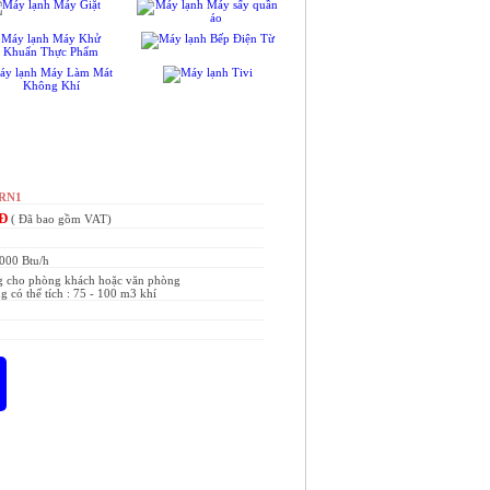
CRN1
NĐ
( Đã bao gồm VAT)
000 Btu/h
g cho phòng khách hoặc văn phòng
 có thể tích : 75 - 100 m3 khí
PHẢN ẢNH GIÁ CAO
( Nơi nào bán rẻ, chúng tôi bán rẻ hơn )