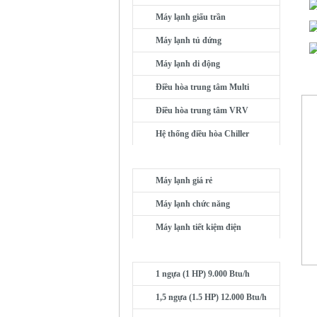
Máy lạnh giấu trần
Máy lạnh tủ đứng
Máy lạnh di động
Điều hòa trung tâm Multi
Điều hòa trung tâm VRV
Hệ thống điều hòa Chiller
MÁY LẠNH THEO NHU CẦU
Máy lạnh giá rẻ
Máy lạnh chức năng
Máy lạnh tiết kiệm điện
MÁY LẠNH THEO CÔNG SUẤT
1 ngựa (1 HP) 9.000 Btu/h
1,5 ngựa (1.5 HP) 12.000 Btu/h