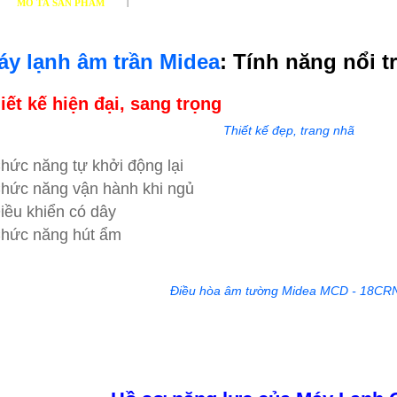
|
MÔ TẢ SẢN PHẨM
THÔNG SỐ KỸ THUẬT
áy lạnh âm trần Midea
: Tính năng nổi tr
iết kế hiện đại, sang trọng
Thiết kế đẹp, trang nhã
Chức năng tự khởi động lại​
Chức năng vận hành khi ngủ
Điều khiển có dây
Chức năng hút ẩm
Điều hòa âm tường Midea MCD - 18CR