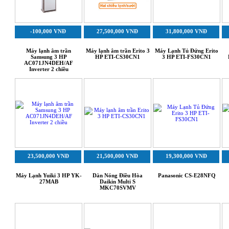
-100,000 VNĐ
27,500,000 VNĐ
31,800,000 VNĐ
Máy lạnh âm trần
Máy lạnh âm trần Erito 3
Máy Lạnh Tủ Đứng Erito
Samsung 3 HP
HP ETI-CS30CN1
3 HP ETI-FS30CN1
AC071JN4DEH/AF
Inverter 2 chiều
23,500,000 VNĐ
21,500,000 VNĐ
19,300,000 VNĐ
Máy Lạnh Yuiki 3 HP YK-
Dàn Nóng Điều Hòa
Panasonic CS-E28NFQ
27MAB
Daikin Multi S
MKC70SVMV