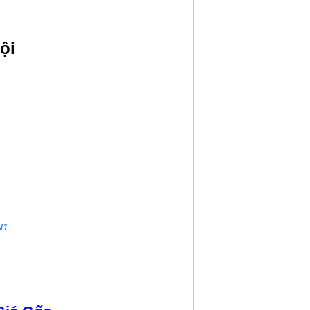
ội
N1