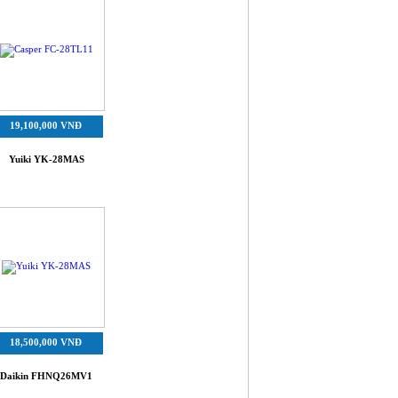
19,100,000 VNĐ
Yuiki YK-28MAS
18,500,000 VNĐ
Daikin FHNQ26MV1