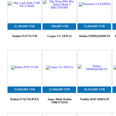
11,700,000 VNĐ
-100,000 VNĐ
35,000,000 VNĐ
Daikin FCF71CVM
Casper CC-28TL22
Daikin FDMNQ26MV19
35,680,000 VNĐ
22,400,000 VNĐ
28,410,000 VNĐ
Daikin FCQ71KAVEA
Super Multi Daikin
Toshiba RAV-SE801UP
3MKS71ESG