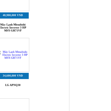
40,900,000 VNĐ
Máy Lạnh Mitsubishi
Electric Inverter 3 HP
MSY-GR71VF
34,600,000 VNĐ
LG APNQ30