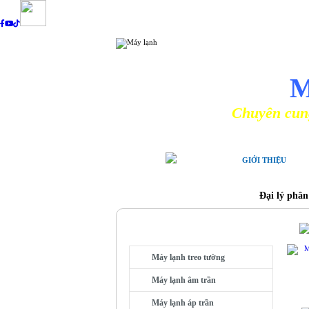
NHÀ PHÂ
M
Chuyên cung cấp các lo
GIỚI THIỆU
Đại lý phân
MÁY LẠNH THEO LOẠI
Máy lạnh treo tường
Máy lạnh âm trần
Máy lạnh áp trần