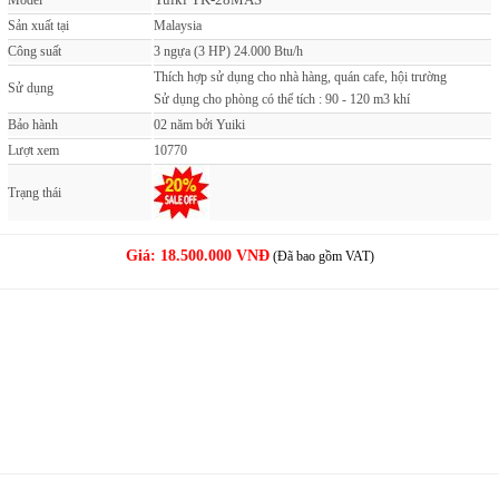
Model
Sản xuất tại
Malaysia
Công suất
3 ngựa (3 HP) 24.000 Btu/h
Thích hợp sử dụng cho nhà hàng, quán cafe, hội trường
Sử dụng
Sử dụng cho phòng có thể tích : 90 - 120 m3 khí
Bảo hành
02 năm bởi Yuiki
Lượt xem
10770
Trạng thái
Giá:
18.500.000 VNĐ
(Đã bao gồm VAT)
MUA NGAY
( Giao hàng & Lắp đặt trong 60 phút )
PHẢN ẢNH GIÁ CAO
( Nơi nào bán rẻ, chúng tôi bán rẻ hơn )