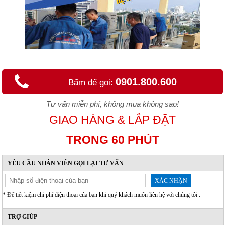
0901.800.600
Bấm để gọi:
Tư vấn miễn phí, không mua không sao!
GIAO HÀNG & LẮP ĐẶT
TRONG 60 PHÚT
YÊU CẦU NHÂN VIÊN GỌI LẠI TƯ VẤN
XÁC NHẬN
* Để tiết kiệm chi phí điện thoại của bạn khi quý khách muốn liên hệ với chúng tôi .
TRỢ GIÚP