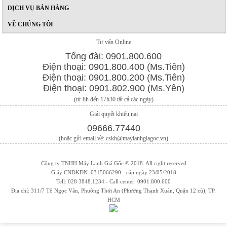
DỊCH VỤ BÁN HÀNG
VỀ CHÚNG TÔI
Tư vấn Online
Tổng đài: 0901.800.600
Điện thoại: 0901.800.400 (Ms.Tiên)
Điện thoại: 0901.800.200 (Ms.Tiên)
Điện thoại: 0901.802.900 (Ms.Yên)
(từ 8h đến 17h30 tất cả các ngày)
Giải quyết khiếu nại
09666.77440
(hoặc gửi email về: cskh@maylanhgiagoc.vn)
Công ty TNHH Máy Lạnh Giá Gốc © 2018. All right reserved
Giấy CNĐKDN: 0315066290 - cấp ngày 23/05/2018
Tell: 028 3848.1234 - Call center: 0901.800.600
Địa chỉ: 311/7 Tô Ngọc Vân, Phường Thới An (Phường Thạnh Xuân, Quận 12 cũ), TP.
HCM