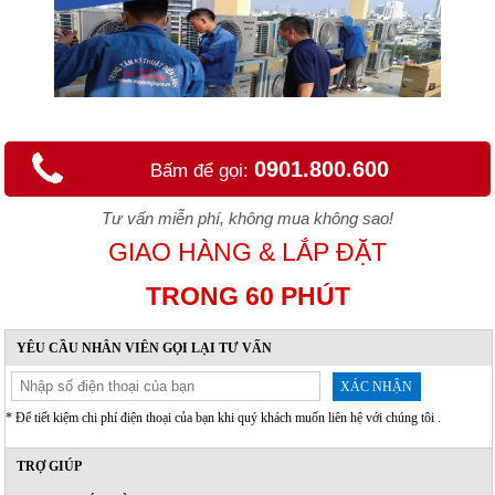
0901.800.600
Bấm để gọi:
Tư vấn miễn phí, không mua không sao!
GIAO HÀNG & LẮP ĐẶT
TRONG 60 PHÚT
YÊU CẦU NHÂN VIÊN GỌI LẠI TƯ VẤN
XÁC NHẬN
* Để tiết kiệm chi phí điện thoại của bạn khi quý khách muốn liên hệ với chúng tôi .
TRỢ GIÚP