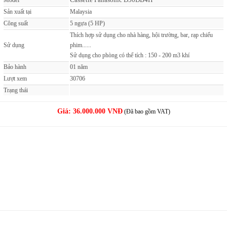
Model
Sản xuất tại
Malaysia
Công suất
5 ngựa (5 HP)
Thích hợp sử dụng cho nhà hàng, hội trường, bar, rạp chiếu
Sử dụng
phim......
Sử dụng cho phòng có thể tích : 150 - 200 m3 khí
Bảo hành
01 năm
Lượt xem
30706
Trạng thái
Giá:
36.000.000 VNĐ
(Đã bao gồm VAT)
MUA NGAY
( Giao hàng & Lắp đặt trong 60 phút )
PHẢN ẢNH GIÁ CAO
( Nơi nào bán rẻ, chúng tôi bán rẻ hơn )