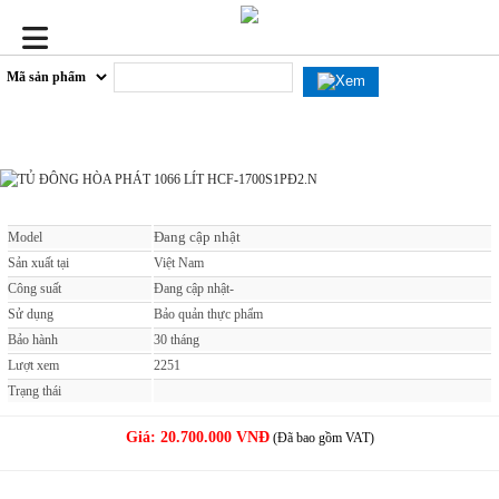
TỦ ĐÔNG HÒA PHÁT 1066 LÍT HCF-1700S1PĐ2.N
Đang cập nhật
Model
Sản xuất tại
Việt Nam
Công suất
Đang cập nhật-
Sử dụng
Bảo quản thực phẩm
Bảo hành
30 tháng
Lượt xem
2251
Trạng thái
Giá:
20.700.000 VNĐ
(Đã bao gồm VAT)