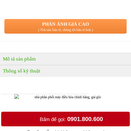
MUA NGAY
( Giao hàng & Lắp đặt trong 60 phút )
PHẢN ẢNH GIÁ CAO
( Nơi nào bán rẻ, chúng tôi bán rẻ hơn )
Mô tả sản phẩm
Thông số kỹ thuật
0901.800.600
Bấm để gọi: