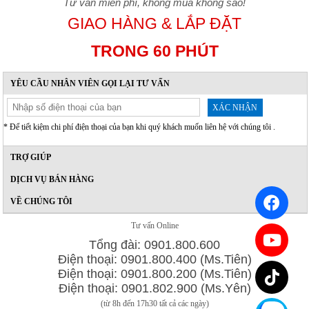
Tư vấn miễn phí, không mua không sao!
GIAO HÀNG & LẮP ĐẶT
TRONG 60 PHÚT
YÊU CẦU NHÂN VIÊN GỌI LẠI TƯ VẤN
XÁC NHẬN
* Để tiết kiệm chi phí điện thoại của bạn khi quý khách muốn liên hệ với chúng tôi .
TRỢ GIÚP
DỊCH VỤ BÁN HÀNG
VỀ CHÚNG TÔI
Tư vấn Online
Tổng đài: 0901.800.600
Điện thoại: 0901.800.400 (Ms.Tiên)
Điện thoại: 0901.800.200 (Ms.Tiên)
Điện thoại: 0901.802.900 (Ms.Yên)
(từ 8h đến 17h30 tất cả các ngày)