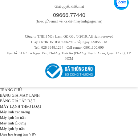
Giải quyết khiếu nại
09666.77440
(hoặc gửi email về: cskh@maylanhgiagoc.vn)
Công ty TNHH Máy Lạnh Giá Gốc © 2018. All right reserved
Giấy CNĐKDN: 0315066290 - cấp ngày 23/05/2018
Tell: 028 3848.1234 - Call center: 0901.800.600
Địa chỉ: 311/7 Tô Ngọc Vân, Phường Thới An (Phường Thạnh Xuân, Quận 12 cũ), TP.
HCM
TRANG CHỦ
BẢNG GIÁ MÁY LẠNH
BẢNG GIÁ LẮP ĐẶT
MÁY LẠNH THEO LOẠI
Máy lạnh treo tường
Máy lạnh âm trần
Máy lạnh tủ đứng
Máy lạnh áp trần
Điều hòa trung tâm VRV