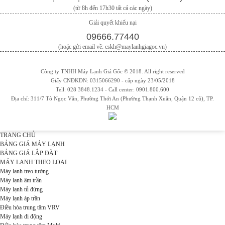
(từ 8h đến 17h30 tất cả các ngày)
Giải quyết khiếu nại
09666.77440
(hoặc gửi email về: cskh@maylanhgiagoc.vn)
Công ty TNHH Máy Lạnh Giá Gốc © 2018. All right reserved
Giấy CNĐKDN: 0315066290 - cấp ngày 23/05/2018
Tell: 028 3848.1234 - Call center: 0901.800.600
Địa chỉ: 311/7 Tô Ngọc Vân, Phường Thới An (Phường Thạnh Xuân, Quận 12 cũ), TP.
HCM
TRANG CHỦ
BẢNG GIÁ MÁY LẠNH
BẢNG GIÁ LẮP ĐẶT
MÁY LẠNH THEO LOẠI
Máy lạnh treo tường
Máy lạnh âm trần
Máy lạnh tủ đứng
Máy lạnh áp trần
Điều hòa trung tâm VRV
Máy lạnh di động