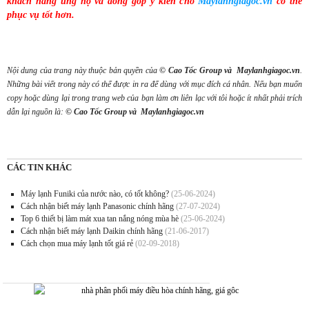
khách hàng ủng hộ và đóng góp ý kiến cho
Maylanhgiagoc.vn
có thể
phục vụ tốt hơn.
Nội dung của trang này thuộc bản quyền của
© Cao Tốc Group và Maylanhgiagoc.vn
.
Những bài viết trong này có thể được in ra để dùng với mục đích cá nhân. Nếu bạn muốn
copy hoặc dùng lại trong trang web của bạn làm ơn liên lạc với tôi hoặc ít nhất phải trích
dẫn lại nguồn là:
© Cao Tốc Group và Maylanhgiagoc.vn
CÁC TIN KHÁC
Máy lạnh Funiki của nước nào, có tốt không?
(25-06-2024)
Cách nhận biết máy lạnh Panasonic chính hãng
(27-07-2024)
Top 6 thiết bị làm mát xua tan nắng nóng mùa hè
(25-06-2024)
Cách nhận biết máy lạnh Daikin chính hãng
(21-06-2017)
Cách chọn mua máy lạnh tốt giá rẻ
(02-09-2018)