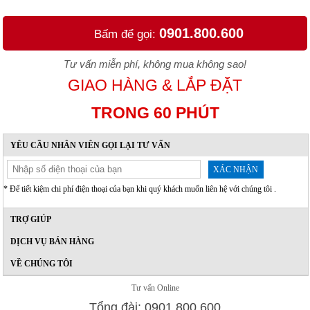
0901.800.600
Bấm để gọi:
Tư vấn miễn phí, không mua không sao!
GIAO HÀNG & LẮP ĐẶT
TRONG 60 PHÚT
YÊU CẦU NHÂN VIÊN GỌI LẠI TƯ VẤN
XÁC NHẬN
* Để tiết kiệm chi phí điện thoại của bạn khi quý khách muốn liên hệ với chúng tôi .
TRỢ GIÚP
DỊCH VỤ BÁN HÀNG
VỀ CHÚNG TÔI
Tư vấn Online
Tổng đài: 0901.800.600