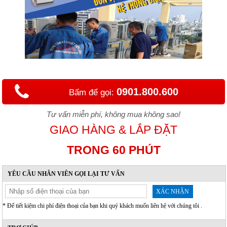
0901.800.600
Bấm để gọi:
Tư vấn miễn phí, không mua không sao!
GIAO HÀNG & LẮP ĐẶT
TRONG 60 PHÚT
YÊU CẦU NHÂN VIÊN GỌI LẠI TƯ VẤN
XÁC NHẬN
* Để tiết kiệm chi phí điện thoại của bạn khi quý khách muốn liên hệ với chúng tôi .