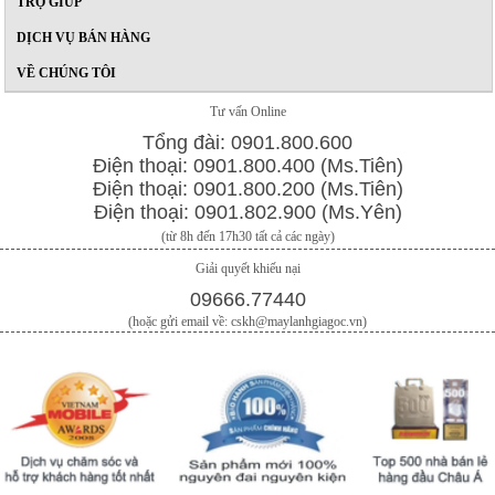
TRỢ GIÚP
DỊCH VỤ BÁN HÀNG
VỀ CHÚNG TÔI
Tư vấn Online
Tổng đài: 0901.800.600
Điện thoại: 0901.800.400 (Ms.Tiên)
Điện thoại: 0901.800.200 (Ms.Tiên)
Điện thoại: 0901.802.900 (Ms.Yên)
(từ 8h đến 17h30 tất cả các ngày)
Giải quyết khiếu nại
09666.77440
(hoặc gửi email về: cskh@maylanhgiagoc.vn)