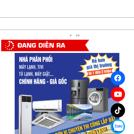
1
2
>
>>